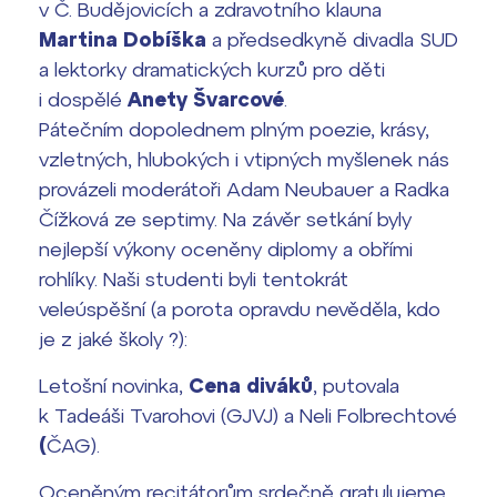
v Č. Budějovicích a zdravotního klauna
Martina Dobíška
a předsedkyně divadla SUD
Termíny maturit
a lektorky dramatických kurzů pro děti
i dospělé
Anety Švarcové
.
Pátečním dopolednem plným poezie, krásy,
vzletných, hlubokých i vtipných myšlenek nás
provázeli moderátoři Adam Neubauer a Radka
Čížková ze septimy. Na závěr setkání byly
nejlepší výkony oceněny diplomy a obřími
rohlíky. Naši studenti byli tentokrát
veleúspěšní (a porota opravdu nevěděla, kdo
je z jaké školy ?):
Letošní novinka,
Cena diváků
, putovala
k Tadeáši Tvarohovi (GJVJ) a Neli Folbrechtové
(
ČAG).
Oceněným recitátorům srdečně gratulujeme,