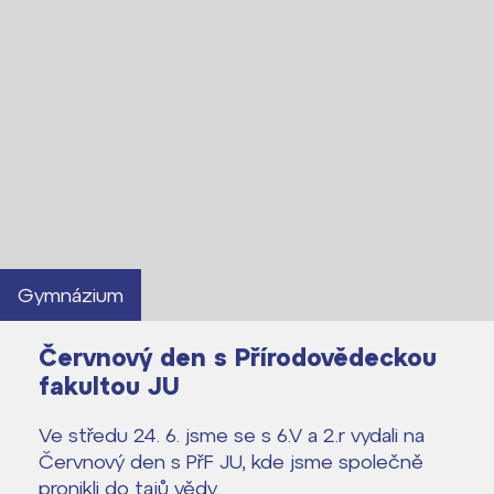
Gymnázium
Červnový den s Přírodovědeckou
fakultou JU
Ve středu 24. 6. jsme se s 6.V a 2.r vydali na
Lidé často hledají
Červnový den s PřF JU, kde jsme společně
pronikli do tajů vědy.