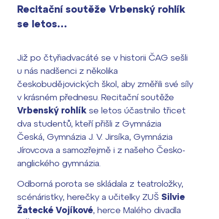
Recitační soutěže Vrbenský rohlík
Výsledky 1. kola přijímacího řízení
2026/2027
se letos…
Bakaláři
Maturitní zkoušky
Již po čtyřiadvacáté se v historii ČAG sešli
Europass
u nás nadšenci z několika
českobudějovických škol, aby změřili své síly
Office 365
FOCUSing
v krásném přednesu. Recitační soutěže
Vrbenský rohlík
se letos účastnilo třicet
Zahraniční stipendia
dva studentů, kteří přišli z Gymnázia
Česká, Gymnázia J. V. Jirsíka, Gymnázia
ČAG studentský
Jírovcova a samozřejmě i z našeho Česko-
anglického gymnázia.
Maturitní témata
Odborná porota se skládala z teatroložky,
Pomoc! Mám problém!
scénáristky, herečky a učitelky ZUŠ
Silvie
Žatecké Vojíkové
, herce Malého divadla
Harmonogram školního roku