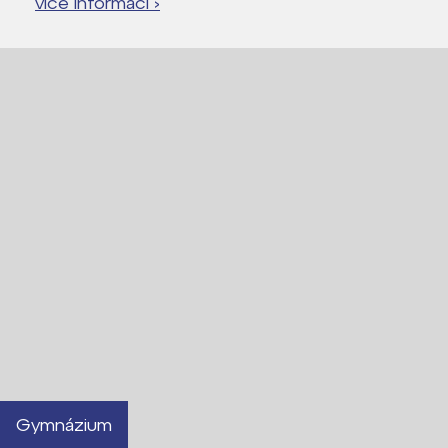
více informací ›
Lidé často hledají
Proč se stát žákem ZŠ ČAG
Proč se stát studentem Gymnázia
Kontakt
Gymnázium