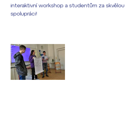
Harmonogram školního roku
interaktivní workshop a studentům za skvělou
spolupráci!
Termíny maturit