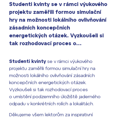
vyhledávání
Studenti kvinty se v rámci výukového
Výsledky 1. kola přijímacího řízení
projektu zaměřili formou simulační
2026/2027
hry na možnosti lokálního ovlivňování
Bakaláři
Maturitní zkoušky
zásadních koncepčních
energetických otázek. Vyzkoušeli si
Europass
tak rozhodovací proces o…
Office 365
FOCUSing
Studenti kvinty
se v rámci výukového
Zahraniční stipendia
projektu zaměřili formou simulační hry na
možnosti lokálního ovlivňování zásadních
ČAG studentský
koncepčních energetických otázek.
Vyzkoušeli si tak rozhodovací proces
Maturitní témata
o umístění podzemního úložiště jaderného
odpadu v konkrétních rolích a lokalitách.
Pomoc! Mám problém!
Děkujeme všem lektorům za inspirativní