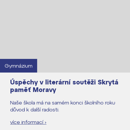
Lidé často hledají
Proč se stát žákem ZŠ ČAG
Proč se stát studentem Gymnázia
Kontakt
Gymnázium
Úspěchy v literární soutěži Skrytá
paměť Moravy
Naše škola má na samém konci školního roku
důvod k další radosti.
více informací ›