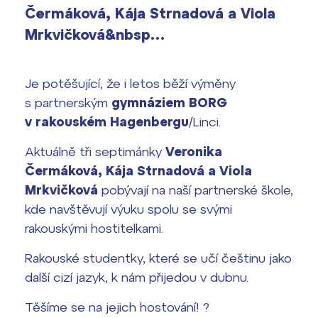
vyhledávání
Čermáková, Kája Strnadová a Viola
Výsledky 1. kola přijímacího řízení
Mrkvičková&nbsp…
2026/2027
Bakaláři
Maturitní zkoušky
Je potěšující, že i letos běží výměny
s partnerským
gymnáziem BORG
Europass
v rakouském Hagenbergu
/Linci.
Office 365
FOCUSing
Aktuálně tři septimánky
Veronika
Čermáková, Kája Strnadová a Viola
Zahraniční stipendia
Mrkvičková
pobývají na naší partnerské škole,
kde navštěvují výuku spolu se svými
ČAG studentský
rakouskými hostitelkami.
Maturitní témata
Rakouské studentky, které se učí češtinu jako
další cizí jazyk, k nám přijedou v dubnu.
Pomoc! Mám problém!
Těšíme se na jejich hostování! ?