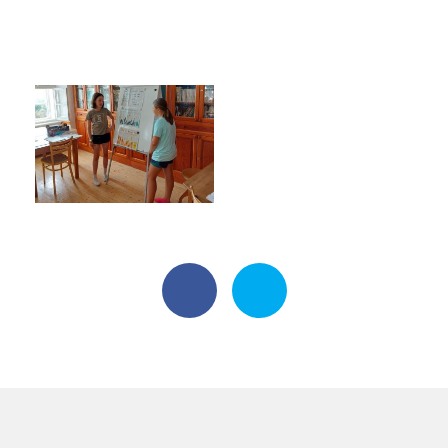
Harmonogram školního roku
Termíny maturit