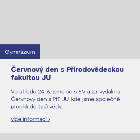
Gymnázium
Červnový den s Přírodovědeckou
fakultou JU
Ve středu 24. 6. jsme se s 6.V a 2.r vydali na
Červnový den s PřF JU, kde jsme společně
pronikli do tajů vědy.
Lidé často hledají
více informací ›
Proč se stát žákem ZŠ ČAG
Proč se stát studentem Gymnázia