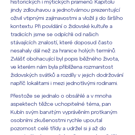
historických i mýtických pramenů. Kapitolu
jindy zdlouhavou a jednotvárnou prezentující
Termíny maturit
oživil vtipnými zajímavostmi a vložil ji do širšího
kontextu. Při povídání o židovské kultuře a
tradicích jsme se odpíchli od našich
stávajících znalostí, které doposud často
nesahaly dál než za hranice holých termínů.
Zvlášť obohacující byl popis běžného života,
ve kterém nám byla přiblížena rozmanitost
židovských svátků a rozdíly v jejich dodržování
napříč lokalitami i mezi jednotlivými rodinami.
Přestože se jednalo o obsáhlé a v mnoha
aspektech těžce uchopitelné téma, pan
Kubín svým barvitým vyprávěním protkaným
osobními zkušenostmi rychle upoutal
pozornost celé třídy a udržel si ji až do