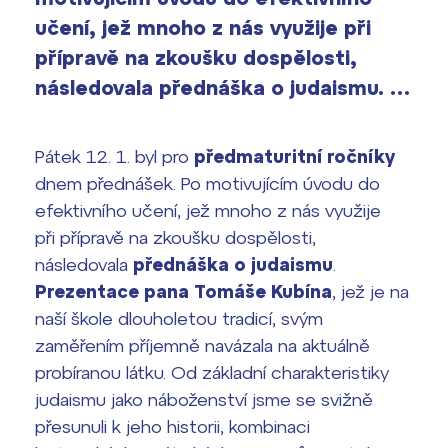
vyhledávání
Výsledky 1. kola přijímacího řízení
učení, jež mnoho z nás využije při
2026/2027
přípravě na zkoušku dospělosti,
následovala přednáška o judaismu. …
Bakaláři
Maturitní zkoušky
Europass
Pátek 12. 1. byl pro
předmaturitní ročníky
Office 365
dnem přednášek. Po motivujícím úvodu do
FOCUSing
efektivního učení, jež mnoho z nás využije
při přípravě na zkoušku dospělosti,
Zahraniční stipendia
následovala
přednáška o judaismu
.
Prezentace pana
Tomáše Kubína
, jež je na
ČAG studentský
naší škole dlouholetou tradicí, svým
Maturitní témata
zaměřením příjemně navázala na aktuálně
probíranou látku. Od základní charakteristiky
Pomoc! Mám problém!
judaismu jako náboženství jsme se svižně
přesunuli k jeho historii, kombinaci
Harmonogram školního roku