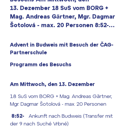
Výsledky 1. kola přijímacího řízení
13. Dezember 18 SuS vom BORG +
2026/2027
Mag. Andreas Gärtner, Mgr. Dagmar
Šotolová - max. 20 Personen 8:52-…
Bakaláři
Maturitní zkoušky
Europass
Advent in Budweis mit Besuch der ČAG-
Office 365
Partnerschule
FOCUSing
Programm des Besuchs
Zahraniční stipendia
ČAG studentský
Am Mittwoch, den 13. Dezember
18 SuS vom BORG + Mag. Andreas Gärtner,
Maturitní témata
Mgr. Dagmar Šotolová - max. 20 Personen
Pomoc! Mám problém!
8:52-
Ankunft nach Budweis (Transfer mit
der 9 nach Suché Vrbné)
Harmonogram školního roku