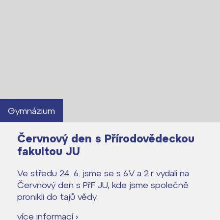
Gymnázium
Červnový den s Přírodovědeckou
fakultou JU
Ve středu 24. 6. jsme se s 6.V a 2.r vydali na
Červnový den s PřF JU, kde jsme společně
Lidé často hledají
pronikli do tajů vědy.
Proč se stát žákem ZŠ ČAG
více informací ›