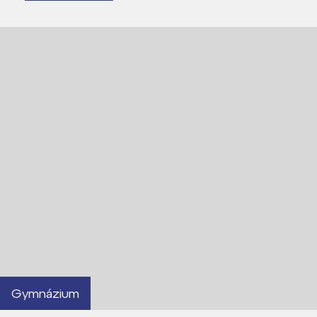
Proč se stát studentem Gymnázia
Kontakt
Gymnázium