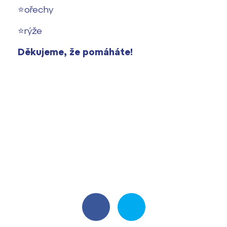
⭐️ořechy
⭐️rýže
Děkujeme, že pomáháte!