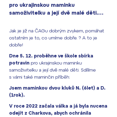
Výsledky 1. kola přijímacího řízení
pro ukrajinskou maminku
2026/2027
samoživitelku a její dvě malé děti.…
Bakaláři
Maturitní zkoušky
Jak je již na ČAGu dobrým zvykem, pomáhat
Europass
ostatním je to, co umíme dobře. ? A to je
Office 365
dobře!
FOCUSing
Dne 5. 12. proběhne ve škole sbírka
Zahraniční stipendia
potravin
pro ukrajinskou maminku
samoživitelku a její dvě malé děti. Sdílíme
ČAG studentský
s vámi také maminčin příběh:
Maturitní témata
Jsem maminkou dvou kluků N. (6let) a D.
(1rok).
Pomoc! Mám problém!
V roce 2022 začala válka a já byla nucena
Harmonogram školního roku
odejít z Charkova, abych ochránila