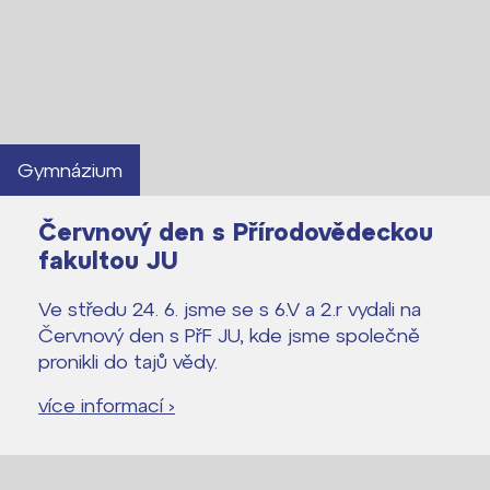
Lidé často hledají
Gymnázium
Proč se stát žákem ZŠ ČAG
Proč se stát studentem Gymnázia
Červnový den s Přírodovědeckou
fakultou JU
Kontakt
Ve středu 24. 6. jsme se s 6.V a 2.r vydali na
Červnový den s PřF JU, kde jsme společně
pronikli do tajů vědy.
více informací ›