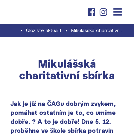
O nás
základní škola
›
Úložiště aktualit
›
Mikulášská charitativní sbírka
Dny otevřených dveří
Proč se stát žákem ZŠ ČAG
Kariéra na ČAG
gymnázium
Školné pro ZŠ
Mikulášská
Klub absolventů
Proč studovat u nás
charitativní sbírka
Zápis a jeho výsledky
aktuality
Dokumenty školy ›
Jak se stát studentem
Naši učitelé
Projekty ›
Školné pro gymnázium
Jak je již na ČAGu dobrým zvykem,
kontakt
Informace pro rodiče prvňáčků
Harmonogram školního roku ›
pomáhat ostatním je to, co umíme
Přípravné kurzy a přijímací zkoušky
dobře. ? A to je dobře! Dne 5. 12.
Press kit ›
nanečisto
proběhne ve škole sbírka potravin
vyhledávání