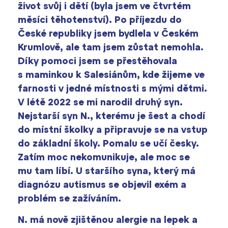
život svůj i dětí (byla jsem ve čtvrtém
Termíny maturit
měsíci těhotenství). Po příjezdu do
České republiky jsem bydlela v Českém
Krumlově, ale tam jsem zůstat nemohla.
Díky pomoci jsem se přestěhovala
s maminkou k Salesiánům, kde žijeme ve
farnosti v jedné místnosti s mými dětmi.
V létě 2022 se mi narodil druhý syn.
Nejstarší syn N., kterému je šest a chodí
do místní školky a připravuje se na vstup
do základní školy. Pomalu se učí česky.
Zatím moc nekomunikuje, ale moc se
mu tam líbí. U staršího syna, který má
diagnózu autismus se objevil exém a
problém se zažíváním.
N. má nově zjištěnou alergie na lepek a