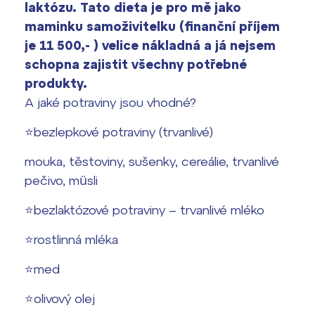
laktózu. Tato dieta je pro mě jako
maminku samoživitelku (finanční příjem
je 11 500,- ) velice nákladná a já nejsem
schopna zajistit všechny potřebné
produkty.
A jaké potraviny jsou vhodné?
⭐️bezlepkové potraviny (trvanlivé)
mouka, těstoviny, sušenky, cereálie, trvanlivé
pečivo, müsli
⭐️bezlaktózové potraviny – trvanlivé mléko
⭐️rostlinná mléka
⭐️med
⭐️olivový olej