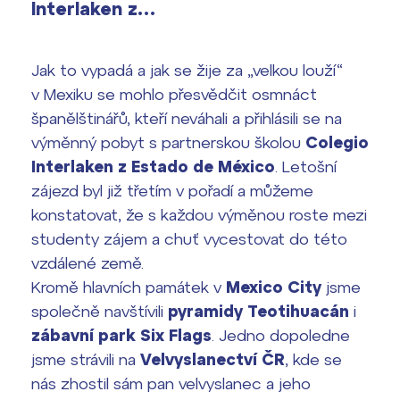
Interlaken z…
2026/2027
Bakaláři
Maturitní zkoušky
Jak to vypadá a jak se žije za „velkou louží“
v Mexiku se mohlo přesvědčit osmnáct
Europass
španělštinářů, kteří neváhali a přihlásili se na
Office 365
výměnný pobyt s partnerskou školou
Colegio
FOCUSing
Interlaken z Estado de México
. Letošní
zájezd byl již třetím v pořadí a můžeme
Zahraniční stipendia
konstatovat, že s každou výměnou roste mezi
studenty zájem a chuť vycestovat do této
ČAG studentský
vzdálené země.
Maturitní témata
Kromě hlavních památek v
Mexico City
jsme
společně navštívili
pyramidy Teotihuacán
i
Pomoc! Mám problém!
zábavní park Six Flags
. Jedno dopoledne
jsme strávili na
Velvyslanectví ČR
, kde se
Harmonogram školního roku
nás zhostil sám pan velvyslanec a jeho