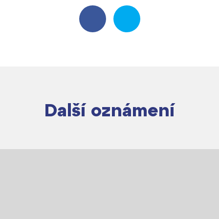
Další oznámení
Lidé často hledají
Proč se stát žákem ZŠ ČAG