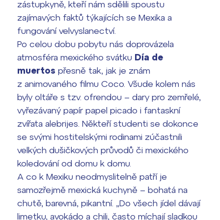
zástupkyně, kteří nám sdělili spoustu
Termíny maturit
zajímavých faktů týkajících se Mexika a
fungování velvyslanectví.
Po celou dobu pobytu nás doprovázela
atmosféra mexického svátku
Día de
muertos
přesně tak, jak je znám
z animovaného filmu Coco. Všude kolem nás
byly oltáře s tzv.
ofrendou
– dary pro zemřelé,
vyřezávaný papír
papel picado
i fantaskní
zvířata
alebrijes
. Někteří studenti se dokonce
se svými hostitelskými rodinami zúčastnili
velkých dušičkových průvodů či mexického
koledování od domu k domu.
A co k Mexiku neodmyslitelně patří je
samozřejmě mexická kuchyně – bohatá na
chutě, barevná, pikantní. „Do všech jídel dávají
limetku, avokádo a chili, často míchají sladkou