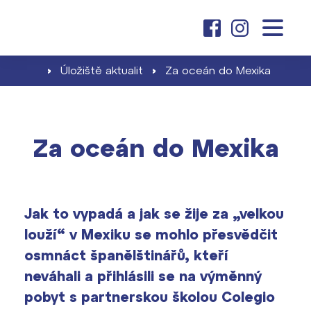
O nás
základní škola
Dny otevřených dveří
›
Úložiště aktualit
›
Za oceán do Mexika
Proč se stát žákem ZŠ ČAG
Kariéra na ČAG
gymnázium
Školné pro ZŠ
Klub absolventů
Za oceán do Mexika
Proč studovat u nás
Zápis a jeho výsledky
aktuality
Dokumenty školy ›
Jak se stát studentem
Naši učitelé
Projekty ›
Jak to vypadá a jak se žije za „velkou
Školné pro gymnázium
kontakt
louží“ v Mexiku se mohlo přesvědčit
Informace pro rodiče prvňáčků
Harmonogram školního roku ›
osmnáct španělštinářů, kteří
Přípravné kurzy a přijímací zkoušky
neváhali a přihlásili se na výměnný
Press kit ›
nanečisto
vyhledávání
pobyt s partnerskou školou Colegio
Výsledky 1. kola přijímacího řízení