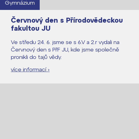
Gymnázium
Červnový den s Přírodovědeckou
fakultou JU
Ve středu 24. 6. jsme se s 6.V a 2.r vydali na
Červnový den s PřF JU, kde jsme společně
pronikli do tajů vědy.
více informací ›
Lidé často hledají
Proč se stát žákem ZŠ ČAG
Proč se stát studentem Gymnázia
Kontakt