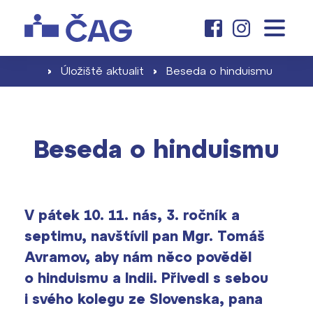
o škole
O nás
základní škola
›
Úložiště aktualit
›
Beseda o hinduismu
Dny otevřených dveří
Proč se stát žákem ZŠ ČAG
Kariéra na ČAG
gymnázium
Beseda o hinduismu
Školné pro ZŠ
Klub absolventů
Proč studovat u nás
Zápis a jeho výsledky
aktuality
Dokumenty školy ›
Jak se stát studentem
V pátek 10. 11. nás, 3. ročník a
Naši učitelé
Projekty ›
septimu, navštívil pan Mgr. Tomáš
Školné pro gymnázium
kontakt
Informace pro rodiče prvňáčků
Avramov, aby nám něco pověděl
Harmonogram školního roku ›
o hinduismu a Indii. Přivedl s sebou
Přípravné kurzy a přijímací zkoušky
Press kit ›
nanečisto
i svého kolegu ze Slovenska, pana