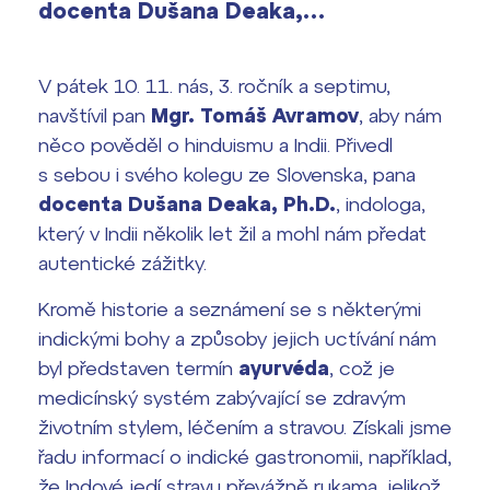
vyhledávání
docenta Dušana Deaka,…
Výsledky 1. kola přijímacího řízení
2026/2027
V pátek 10. 11. nás, 3. ročník a septimu,
Bakaláři
Maturitní zkoušky
navštívil pan
Mgr. Tomáš Avramov
, aby nám
něco pověděl o hinduismu a Indii. Přivedl
Europass
s sebou i svého kolegu ze Slovenska, pana
Office 365
docenta Dušana Deaka, Ph.D.
, indologa,
FOCUSing
který v Indii několik let žil a mohl nám předat
autentické zážitky.
Zahraniční stipendia
Kromě historie a seznámení se s některými
ČAG studentský
indickými bohy a způsoby jejich uctívání nám
byl představen termín
ayurvéda
, což je
Maturitní témata
medicínský systém zabývající se zdravým
životním stylem, léčením a stravou. Získali jsme
Pomoc! Mám problém!
řadu informací o indické gastronomii, například,
Harmonogram školního roku
že Indové jedí stravu převážně rukama, jelikož