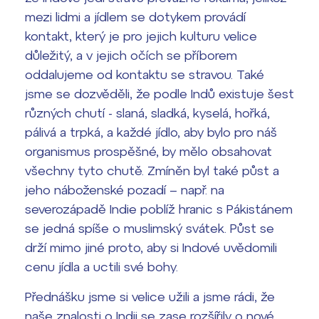
mezi lidmi a jídlem se dotykem provádí
Termíny maturit
kontakt, který je pro jejich kulturu velice
důležitý, a v jejich očích se příborem
oddalujeme od kontaktu se stravou. Také
jsme se dozvěděli, že podle Indů existuje šest
různých chutí - slaná, sladká, kyselá, hořká,
pálivá a trpká, a každé jídlo, aby bylo pro náš
organismus prospěšné, by mělo obsahovat
všechny tyto chutě. Zmíněn byl také půst a
jeho náboženské pozadí – např. na
severozápadě Indie poblíž hranic s Pákistánem
se jedná spíše o muslimský svátek. Půst se
drží mimo jiné proto, aby si Indové uvědomili
cenu jídla a uctili své bohy.
Přednášku jsme si velice užili a jsme rádi, že
naše znalosti o Indii se zase rozšířily o nové