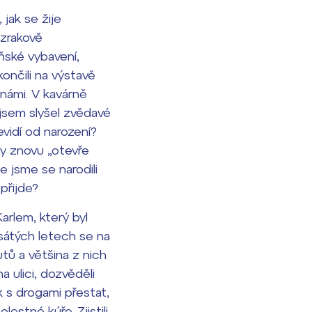
jak se žije
zrakově
ňské vybavení,
končili na výstavě
 námi. V kavárně
 jsem slyšel zvědavé
nevidí od narození?
avy znovu „otevře
e jsme se narodili
přijde?
rlem, který byl
sátých letech se na
tů a většina z nich
 ulici, dozvěděli
ak s drogami přestat,
estné kúře. Zjistili