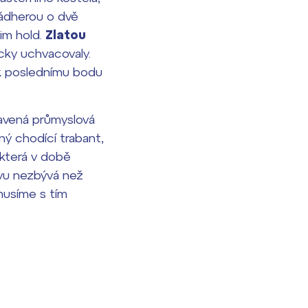
nádherou o dvě
jim hold.
Zlatou
cky uchvacovaly.
u k poslednímu bodu
ravená průmyslová
ný chodící trabant,
 která v době
ovu nezbývá než
musíme s tím