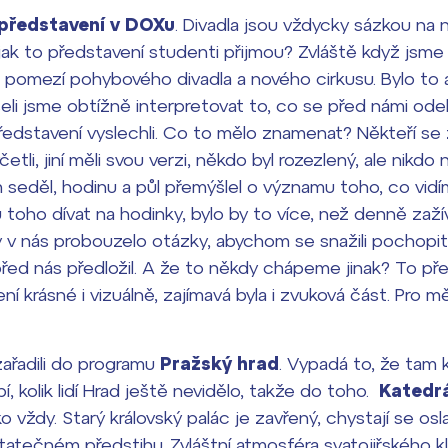
 představení v DOXu
. Divadla jsou vždycky sázkou na 
dají
 jak to představení studenti přijmou? Zvláště když jsme 
a pomezí pohybového divadla a nového cirkusu. Bylo to 
m ZŠ ČAG
seli jsme obtížně interpretovat to, co se před námi ode
entem Gymnázia
ředstavení vyslechli. Co to mělo znamenat? Někteří se z
etli, jiní měli svou verzi, někdo byl rozezlený, ale nikdo
 seděl, hodinu a půl přemýšlel o významu toho, co vid
 toho dívat na hodinky, bylo by to více, než denně zaž
 v nás probouzelo otázky, abychom se snažili pochopit t
před nás předložil. A že to někdy chápeme jinak? To př
ní krásné i vizuálně, zajímavá byla i zvuková část. Pro
ařadili do programu
Pražský hrad
. Vypadá to, že tam k
, kolik lidí Hrad ještě nevidělo, takže do toho.
Katedrá
 vždy. Starý královský palác je zavřený, chystají se oslavy
tatečném předstihu. Zvláštní atmosféra svatojiřského kl