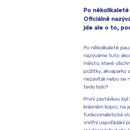
Po několikaleté
Oficiálně nazýv
jde ale o to, p
Po několikaleté pa
nazýváme tuto akci 
město, které všichn
požitky, akvaparky a
nezavítali nebo se n
tedy bylo?
První zastávkou byl
krásném kopci, na j
funkcionalistická st
vnitřní uspořádání 