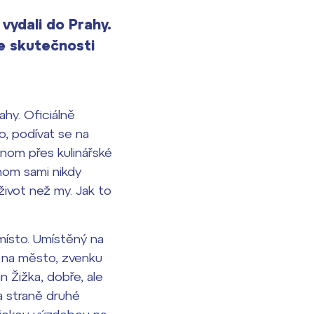
vydali do Prahy.
ve skutečnosti
ahy. Oficiálně
o, podívat se na
enom přes kulinářské
chom sami nikdy
život než my. Jak to
 místo. Umístěný na
m na město, zvenku
n Žižka, dobře, ale
na straně druhé