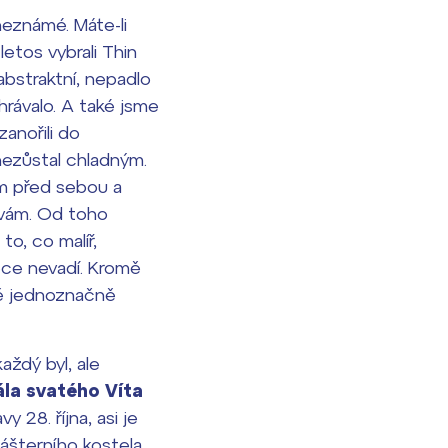
neznámé. Máte-li
letos vybrali Thin
abstraktní, nepadlo
hrávalo. A také jsme
anořili do
 nezůstal chladným.
ím před sebou a
ívám. Od toho
o, co malíř,
ece nevadí. Kromě
 mě jednoznačně
aždý byl, ale
la svatého Víta
 28. října, asi je
ášterního kostela,