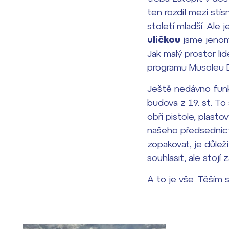
ten rozdíl mezi stí
století mladší. Ale
uličkou
jsme jenom
Jak malý prostor li
programu Musoleu 
Ještě nedávno funkč
budova z 19. st. To 
obří pistole, plast
našeho předsednict
zopakovat, je důlež
souhlasit, ale stojí 
A to je vše. Těším 