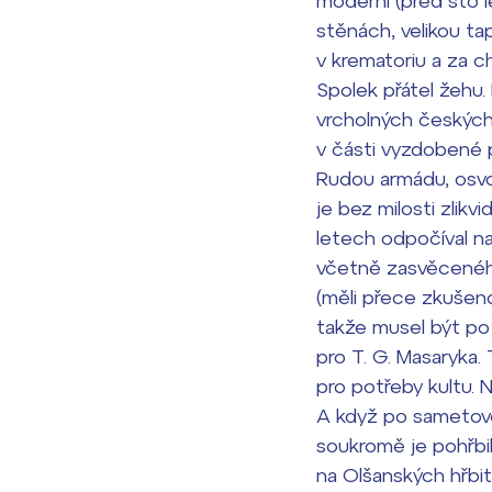
moderní (před sto 
stěnách, velikou ta
v krematoriu a za c
Spolek přátel žehu.
vrcholných českých
v části vyzdobené 
Rudou armádu, osvo
je bez milosti zlikv
letech odpočíval 
včetně zasvěceného
(měli přece zkušeno
takže musel být po
pro T. G. Masaryka
pro potřeby kultu. 
A když po sametové r
soukromě je pohřbil
na Olšanských hřbi