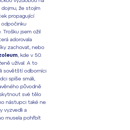
dickou výzdobou na
 dojmu, že stojím
ček propagující
ho odpočinku
 Trošku jsem ožil
terá adorovala
íky zachovat, nebo
zoleum
, kde v 50.
ženě užíval. A to
 sovětští odborníci
ci spíše smáli,
stavěného původně
skytnout své tělo
ho nástupci také ne.
y vyzvedli a
ho musela pohřbít