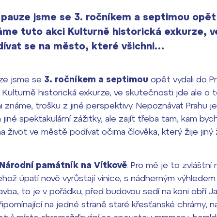
 pauze jsme se 3. ročníkem a septimou opět 
áme tuto akci Kulturně historická exkurze, 
odívat se na město, které všichni…
uze jsme se
3. ročníkem a septimou
opět vydali do Pr
Kulturně historická exkurze, ve skutečnosti jde ale o t
i známe, trošku z jiné perspektivy. Nepoznávat Prahu j
 jiné spektakulární zážitky, ale zajít třeba tam, kam by
a život ve městě podívat očima člověka, který žije jiný 
Národní památník na Vítkově
. Pro mě je to zvláštní
ehož úpatí nově vyrůstají vinice, s nádherným výhlede
avba, to je v pořádku, před budovou sedí na koni obří Ja
připomínající na jedné straně staré křesťanské chrámy, 