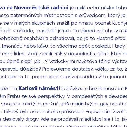
ava na Novoměstské radnici
je malá ochutnávka toho, 
osto zatemněných místnostech s průvodcem, který je 
 se v malých skupinách snažili po hmatu poznat kuchy
stě, v přírodě, „nahlédli“ jsme i do víkendové chaty a s
ohrabaně osahávali a odhadovali, co je to vlastně před
ku, limonádu nebo kávu, to všechno opět poslepu. I tady
l mezi lidmi, kteří ztratili zrak v dospělosti a těmi, kteří 
ejsou úplně slepí, jak …? Vždycky mi návštěva téhle výst
ě opravdu důležité? Projevujeme dostatek vděku za to, ž
t silní na to, poprat se s nepřízní osudu, až to jednou 
 opět na
Karlově náměstí
schůzkou s bezdomovcem Ka
nám Prahu ze své perspektivy. V osmdesátých a devade
a spousta mladých, možná spíš mladistvých, gay prostitu
. Takový byl i osud našeho průvodce. Popsal nám život na
 dealovaly drogy, kde se prodávali mladí kluci ale i to, j
lsem, který vás po letech závislosti přiměje k téhle bol