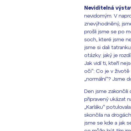
Neviditelná výst
nevidomým. V napr
znevýhodněný, jsme
prošli jsme se po mě
soch, které jsme ne
jsme si dali tatran
otázky: jaký je rozdí
Jak vidí ti, kteří n
oči“: Co je v život
„normální“? Jsme dos
Den jsme zakončili
připravený ukázat 
„Karláku“ potuloval
skončila na drogách
jsme se kde a jak se
co může být tím impu