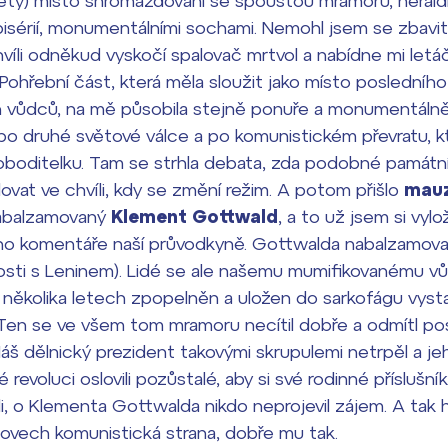
lety) místo shromažďování se spoustou mramoru, heral
pisérií, monumentálními sochami. Nemohl jsem se zbavit
hvíli odněkud vyskočí spalovač mrtvol a nabídne mi letá
 Pohřební část, která měla sloužit jako místo poslední
 vůdců, na mě působila stejně ponuře a monumentálně.
po druhé světové válce a po komunistickém převratu, k
boditelku. Tam se strhla debata, zda podobné památn
idovat ve chvíli, kdy se změní režim. A potom přišlo
mau
nabalzamovaný
Klement Gottwald
, a to už jsem si vylo
 komentáře naší průvodkyně. Gottwalda nabalzamovali
sti s Leninem). Lidé se ale našemu mumifikovanému vůd
 několika letech zpopelněn a uložen do sarkofágu vy
. Ten se ve všem tom mramoru necítil dobře a odmítl po
Náš dělnický prezident takovými skrupulemi netrpěl a je
evoluci oslovili pozůstalé, aby si své rodinné příslušník
i, o Klementa Gottwalda nikdo neprojevil zájem. A tak 
tovech komunistická strana, dobře mu tak.