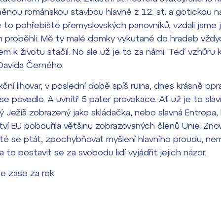
sněnou románskou stavbou hlavně z 12. st. a gotickou 
 je to pohřebiště přemyslovských panovníků, vzdali jsme 
 proběhli. Mě ty malé domky vykutané do hradeb vždy
dem k životu stačil. No ale už je to za námi. Teď vzhůr
Davida Černého.
ní lihovar, v poslední době spíš ruina, dnes krásně op
se povedlo. A uvnitř 5 pater provokace. Ať už je to slav
ový Ježíš zobrazený jako skládačka, nebo slavná Entropa,
ví EU pobouřila většinu zobrazovaných členů Unie. Zn
ité se ptát, zpochybňovat myšlení hlavního proudu, ne
za to postavit se za svobodu lidí vyjádřit jejich názor.
se zase za rok.