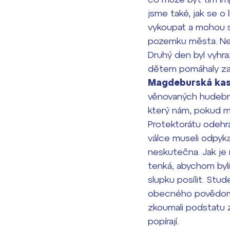
jsme také, jak se o
vykoupat a mohou se
pozemku města. Ne
Druhý den byl vyhr
dětem pomáhaly zap
Magdeburská ka
věnovaných hudební
který nám, pokud m
Protektorátu odehrá
válce museli odpyk
neskutečna. Jak je 
tenká, abychom byli
slupku posílit. Stu
obecného povědomí s
zkoumali podstatu zl
popírají.