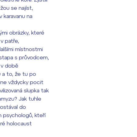
žou se najíst,
 v karavanu na
ými obrázky, které
v patře,
alšími místnostmi
estapa s průvodcem,
 v době
 a to, že tu po
dne vždycky pocit
ilizovaná slupka tak
 hmyzu? Jak tuhle
dostával do
 psychologů, kteří
teré holocaust