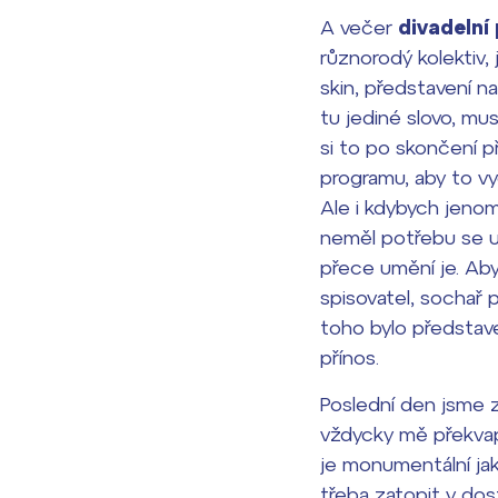
A večer
divadelní
Lidé často hle
různorodý kolektiv,
skin, představení n
Proč se stát žáke
tu jediné slovo, mu
Proč se stát stud
si to po skončení p
Kontakt
programu, aby to vyč
Ale i kdybych jenom
neměl potřebu se u
přece umění je. Aby
spisovatel, sochař 
toho bylo představe
přínos.
Poslední den jsme z
vždycky mě překvapí
je monumentální jako
třeba zatopit v dos