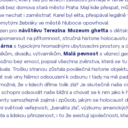
 lidi bez domova stará město Praha. Mají kde přespat, mů
 nechat i zaměstnat. Karel byl elita, přespával legálně
mytými žebráky ve městě hluboce opovrhoval.
azen pro
návštěvu Terezína
.
Muzeum ghetta
s dětsk
omenout na přítomnost, stručná historie holocaustu 
sárna
s typickými hromadnými ubytovacími prostory a d
kům, divadlu, výtvarníkům,
Malá pevnost
s věznicí g
ožno bez emocí, popsal všechna zvěrstva, která se tu
vala. Trošku stranou zůstala poválečná historie objektu
at své viny Němci odsouzení k odsunu. I tady na mě pa
možné, že v lidech dříme tolik zla? Je skutečně naše civ
 schopni odsoudit naše bližní a chovat se k nim jako k
denty samozřejmě zajímá i způsob, jakým se holocaust 
větové veřejnosti, „banalita zla“, výzkumy amerických
a a lidskou přirozenost, i to že existují společnosti, k