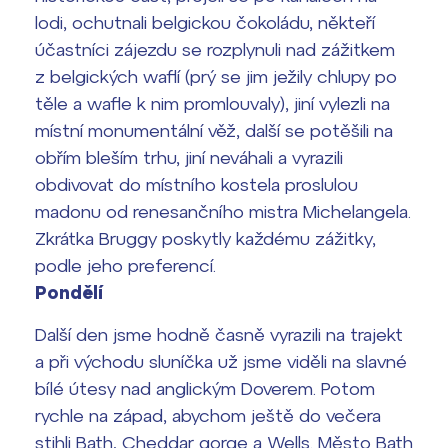
lodi, ochutnali belgickou čokoládu, někteří
účastníci zájezdu se rozplynuli nad zážitkem
z belgických waflí (prý se jim ježily chlupy po
těle a wafle k nim promlouvaly), jiní vylezli na
místní monumentální věž, další se potěšili na
obřím bleším trhu, jiní neváhali a vyrazili
obdivovat do místního kostela proslulou
madonu od renesančního mistra Michelangela.
Zkrátka Bruggy poskytly každému zážitky,
podle jeho preferencí.
Pondělí
Další den jsme hodně časně vyrazili na trajekt
a při východu sluníčka už jsme viděli na slavné
bílé útesy nad anglickým Doverem. Potom
rychle na západ, abychom ještě do večera
stihli Bath, Cheddar gorge a Wells. Město Bath