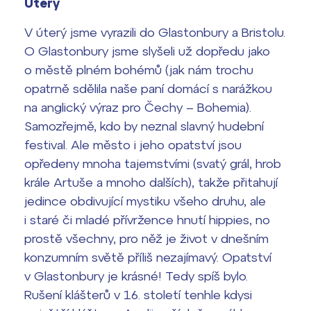
Úterý
V úterý jsme vyrazili do Glastonbury a Bristolu.
O Glastonbury jsme slyšeli už dopředu jako
o městě plném bohémů (jak nám trochu
opatrně sdělila naše paní domácí s narážkou
na anglický výraz pro Čechy – Bohemia).
Samozřejmě, kdo by neznal slavný hudební
festival. Ale město i jeho opatství jsou
opředeny mnoha tajemstvími (svatý grál, hrob
krále Artuše a mnoho dalších), takže přitahují
jedince obdivující mystiku všeho druhu, ale
i staré či mladé přívržence hnutí hippies, no
prostě všechny, pro něž je život v dnešním
konzumním světě příliš nezajímavý. Opatství
v Glastonbury je krásné! Tedy spíš bylo.
Rušení klášterů v 16. století tenhle kdysi