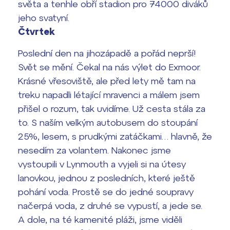
světa a tenhle obří stadion pro 74000 diváků
jeho svatyní.
Čtvrtek
Poslední den na jihozápadě a pořád neprší!
Svět se mění. Čekal na nás výlet do Exmoor.
Krásné vřesoviště, ale před lety mě tam na
treku napadli létající mravenci a málem jsem
přišel o rozum, tak uvidíme. Už cesta stála za
to. S naším velkým autobusem do stoupání
25%, lesem, s prudkými zatáčkami… hlavně, že
nesedím za volantem. Nakonec jsme
vystoupili v Lynmouth a vyjeli si na útesy
lanovkou, jednou z posledních, které ještě
pohání voda. Prostě se do jedné soupravy
načerpá voda, z druhé se vypustí, a jede se.
A dole, na té kamenité pláži, jsme viděli