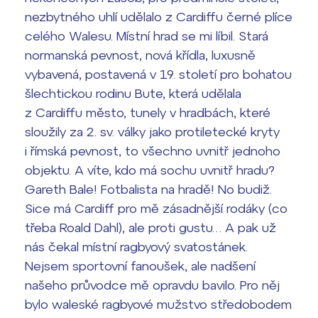
nezbytného uhlí udělalo z Cardiffu černé plíce
celého Walesu. Místní hrad se mi líbil. Stará
normanská pevnost, nová křídla, luxusně
vybavená, postavená v 19. století pro bohatou
šlechtickou rodinu Bute, která udělala
z Cardiffu město, tunely v hradbách, které
sloužily za 2. sv. války jako protiletecké kryty
i římská pevnost, to všechno uvnitř jednoho
objektu. A víte, kdo má sochu uvnitř hradu?
Gareth Bale! Fotbalista na hradě! No budiž.
Sice má Cardiff pro mě zásadnější rodáky (co
třeba Roald Dahl), ale proti gustu… A pak už
nás čekal místní ragbyový svatostánek.
Nejsem sportovní fanoušek, ale nadšení
našeho průvodce mě opravdu bavilo. Pro něj
bylo waleské ragbyové mužstvo středobodem