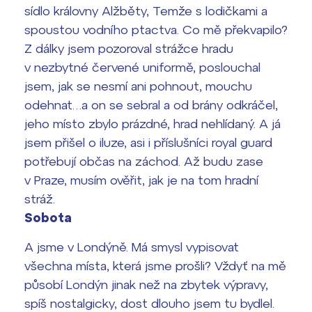
sídlo královny Alžběty, Temže s lodičkami a
spoustou vodního ptactva. Co mě překvapilo?
Z dálky jsem pozoroval strážce hradu
v nezbytné červené uniformě, poslouchal
jsem, jak se nesmí ani pohnout, mouchu
odehnat…a on se sebral a od brány odkráčel,
jeho místo zbylo prázdné, hrad nehlídaný. A já
jsem přišel o iluze, asi i příslušníci royal guard
potřebují občas na záchod. Až budu zase
v Praze, musím ověřit, jak je na tom hradní
stráž.
Sobota
A jsme v Londýně. Má smysl vypisovat
všechna místa, která jsme prošli? Vždyť na mě
působí Londýn jinak než na zbytek výpravy,
spíš nostalgicky, dost dlouho jsem tu bydlel.