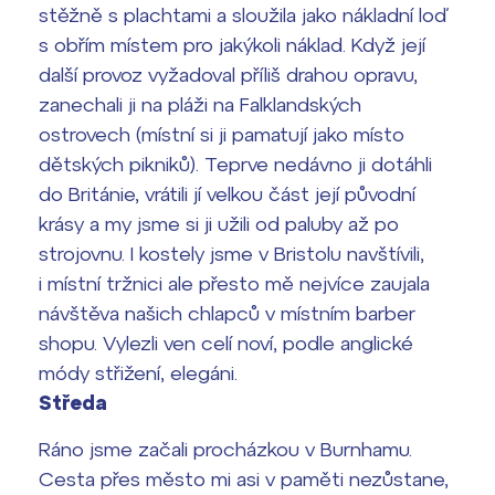
stěžně s plachtami a sloužila jako nákladní loď
s obřím místem pro jakýkoli náklad. Když její
další provoz vyžadoval příliš drahou opravu,
zanechali ji na pláži na Falklandských
ostrovech (místní si ji pamatují jako místo
dětských pikniků). Teprve nedávno ji dotáhli
do Británie, vrátili jí velkou část její původní
krásy a my jsme si ji užili od paluby až po
strojovnu. I kostely jsme v Bristolu navštívili,
i místní tržnici ale přesto mě nejvíce zaujala
návštěva našich chlapců v místním barber
shopu. Vylezli ven celí noví, podle anglické
módy střižení, elegáni.
Středa
Ráno jsme začali procházkou v Burnhamu.
Cesta přes město mi asi v paměti nezůstane,