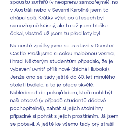
spoustu surfařů (v neoprenu samozřejmě), no
v Austrálii nebo v Severní Karolíně jsem to
chápal spíš. Krátký výlet po útesech byl
samozřejmě krásný, ale to už jsem trošku
čekal, vlastně už jsem tu před lety byl.
Na cestě zpátky jsme se zastavili v Dunster
Castle. Prošli jsme si celou malebnou vesnici,
i hrad. Některým studentům připadalo, že je
vybavení uvnitř příliš nové (žádná Hluboká).
Jenže ono se tady ještě do 60. let minulého
století bydlelo, a to je přece skvělé.
Nahlédnout do pokojů lidem, kteří mohli být
naši otcové (v případě studentů dědové
pochopitelně), zahrát si jejich stolní hry,
případně si pohrát s jejich prostíráním. Já jsem
se pobavil. A ještě ke všemu tady prý straší!