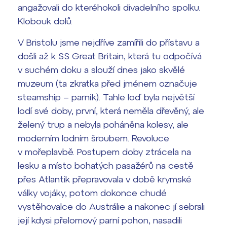
angažovali do kteréhokoli divadelního spolku.
Klobouk dolů.
V Bristolu jsme nejdříve zamířili do přístavu a
došli až k SS Great Britain, která tu odpočívá
v suchém doku a slouží dnes jako skvělé
muzeum (ta zkratka před jménem označuje
steamship – parník). Tahle loď byla největší
lodí své doby, první, která neměla dřevěný, ale
želený trup a nebyla poháněna kolesy, ale
moderním lodním šroubem. Revoluce
v mořeplavbě. Postupem doby ztrácela na
lesku a místo bohatých pasažérů na cestě
přes Atlantik přepravovala v době krymské
války vojáky, potom dokonce chudé
vystěhovalce do Austrálie a nakonec jí sebrali
její kdysi přelomový parní pohon, nasadili