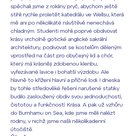
spěchali jsme z rokliny pryč, abychom ještě
stihli rychle proletět katedrálu ve Wellsu, která
mě ani po několikáté návštěvě nenechává
chladným. Studenti mohli poprvé obdivovat
krásy vrcholně gotické anglické sakrální
architektury, podivovat se kostelům děleným
vprostřed na část pro obyčejný lid a chór,
který má krásněji zdobenou klenbu,
vyřezávané lavice i bohatší výzdobu. Ale
hlavně to křížení hlavní a příčné lodi. I dneska
by tohle středověké řešení narušené statiky
budilo zasloužený obdiv svou jednoduchostí,
čistotou a funkčností. Krása. A pak už vzhůru
do Burnhamu on Sea, kde jsme měli nalézt
rodiny, v nichž jsme našli několikadenní
útočiště.