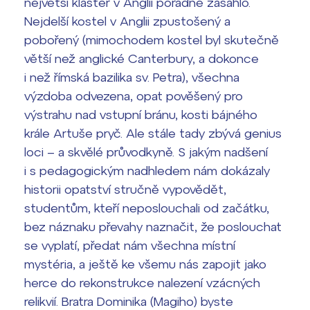
největší klášter v Anglii pořádně zasáhlo.
Nejdelší kostel v Anglii zpustošený a
pobořený (mimochodem kostel byl skutečně
větší než anglické Canterbury, a dokonce
i než římská bazilika sv. Petra), všechna
výzdoba odvezena, opat pověšený pro
výstrahu nad vstupní bránu, kosti bájného
krále Artuše pryč. Ale stále tady zbývá genius
loci – a skvělé průvodkyně. S jakým nadšení
i s pedagogickým nadhledem nám dokázaly
historii opatství stručně vypovědět,
studentům, kteří neposlouchali od začátku,
bez náznaku převahy naznačit, že poslouchat
se vyplatí, předat nám všechna místní
mystéria, a ještě ke všemu nás zapojit jako
herce do rekonstrukce nalezení vzácných
relikvií. Bratra Dominika (Magiho) byste