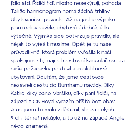
jídlo atd. Řidiči řídí, nikoho nesekýrují, pohoda.
Takže harmonogram nemá žádné trhliny.
Ubytování se povedlo. Až na jednu výjimku
jsou rodiny skvělé, ubytování dobré, jídlo
výtečné. Výjimka sice potvrzuje pravidlo, ale
nějak to vyřešit musíme. Opět je tu naše
průvodkyně, která problém vyřešila k naší
spokojenosti, majitel cestovní kanceláře se za
naše požadavky postavil a zaplatil nové
ubytování. Doufám, že jsme cestovce
nezavřeli cestu do Burnhamu navždy. Díky
Katko, díky pane Maršíku, díky páni řidiči, na
zájezd z CK Royal vyrazím příště bez obav.
A asi jsem to málo zdůraznil, ale za celých
9 dní téměř nekáplo, a to už na západě Anglie
něco znamená.