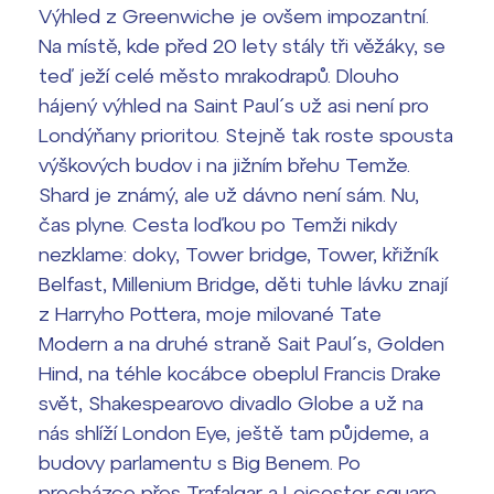
Výhled z Greenwiche je ovšem impozantní.
Na místě, kde před 20 lety stály tři věžáky, se
teď ježí celé město mrakodrapů. Dlouho
hájený výhled na Saint Paul´s už asi není pro
Londýňany prioritou. Stejně tak roste spousta
výškových budov i na jižním břehu Temže.
Shard je známý, ale už dávno není sám. Nu,
čas plyne. Cesta loďkou po Temži nikdy
nezklame: doky, Tower bridge, Tower, křižník
Belfast, Millenium Bridge, děti tuhle lávku znají
z Harryho Pottera, moje milované Tate
Modern a na druhé straně Sait Paul´s, Golden
Hind, na téhle kocábce obeplul Francis Drake
svět, Shakespearovo divadlo Globe a už na
nás shlíží London Eye, ještě tam půjdeme, a
budovy parlamentu s Big Benem. Po
procházce přes Trafalgar a Leicester square,