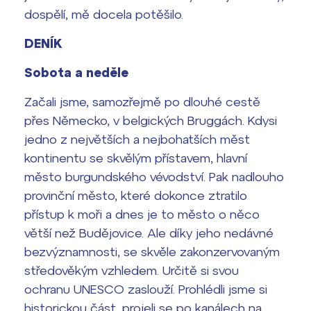
dospělí, mě docela potěšilo.
DENÍK
Sobota a neděle
Začali jsme, samozřejmě po dlouhé cestě
přes Německo, v belgických Bruggách. Kdysi
jedno z největších a nejbohatších měst
kontinentu se skvělým přístavem, hlavní
město burgundského vévodství. Pak nadlouho
provinční město, které dokonce ztratilo
přístup k moři a dnes je to město o něco
větší než Budějovice. Ale díky jeho nedávné
bezvýznamnosti, se skvěle zakonzervovaným
středověkým vzhledem. Určitě si svou
ochranu UNESCO zaslouží. Prohlédli jsme si
historickou část, projeli se po kanálech na