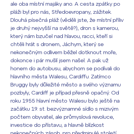
ale oba místní majáky ano. A cesta zpátky po
pláži byl pro nás, Středoevropany, zážitek.
Dlouhá písečná pláž (věděli jste, že místní příliv
je druhý nejvyšší na světě?), dron s kamerou,
který nám bzučel nad hlavou, racci, kteří si
chtěli hrát s dronem, Jáchym, který se
nekonečným odlivem běžel dotknout moře,
dokonce i pár mušlí jsem našel. A pak už
honem do autobusu, abychom se podívali do
hlavního města Walesu, Cardiffu. Zatímco
Bruggy byly důležité město a svého významu
pozbyly, Cardiff je případ přesně opačný. Od
roku 1955 hlavní město Walesu bylo ještě na
začátku 19. st. bezvýznamné sídlo s mizivým
počtem obyvatel, ale průmyslová revoluce,
investice do přístavu, a hlavně blízkost
nekonečných zásob, pro předminulé století,