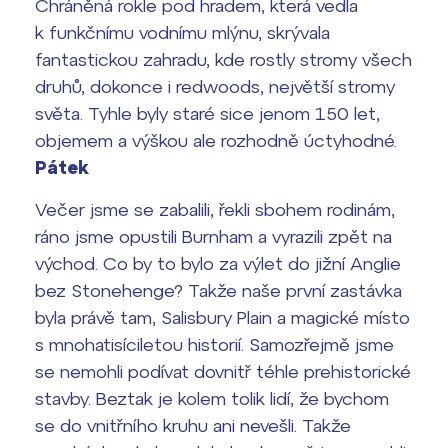
Chráněná rokle pod hradem, která vedla
k funkčnímu vodnímu mlýnu, skrývala
fantastickou zahradu, kde rostly stromy všech
druhů, dokonce i redwoods, největší stromy
světa. Tyhle byly staré sice jenom 150 let,
objemem a výškou ale rozhodně úctyhodné.
Pátek
Večer jsme se zabalili, řekli sbohem rodinám,
ráno jsme opustili Burnham a vyrazili zpět na
východ. Co by to bylo za výlet do jižní Anglie
bez Stonehenge? Takže naše první zastávka
byla právě tam, Salisbury Plain a magické místo
s mnohatisíciletou historií. Samozřejmě jsme
se nemohli podívat dovnitř téhle prehistorické
stavby. Beztak je kolem tolik lidí, že bychom
se do vnitřního kruhu ani nevešli. Takže