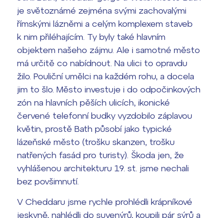
je světoznámé zejména svými zachovalými
římskými lázněmi a celým komplexem staveb
k nim přiléhajícím. Ty byly také hlavním
objektem našeho zájmu. Ale i samotné město
má určitě co nabídnout. Na ulici to opravdu
žilo. Pouliční umělci na každém rohu, a docela
jim to šlo. Město investuje i do odpočinkových
zón na hlavních pěších ulicích, ikonické
červené telefonní budky vyzdobilo záplavou
květin, prostě Bath působí jako typické
lázeňské město (trošku skanzen, trošku
natřených fasád pro turisty). Škoda jen, že
vyhlášenou architekturu 19. st. jsme nechali
bez povšimnutí.
V Cheddaru jsme rychle prohlédli krápníkové
jeskyně, nahlédli do suvenýrů, koupili pár sýrů a