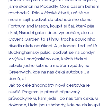
jsme skončili na Piccadilly. Co s časem během
rozchodu? Jídlo v čínské čtvrti, určitě se
musím zajít podívat do obchodního domu
Fortnum and Mason, koupit si čaj, který pije
i král, Národní galerii dnes vynechám, ale na
Covent Garden to stihnu, trocha pouličního
divadla nikdy neuškodí. A je konec, teď ještě
Buckinghamský palác, podívat se na Londýn
z výšky Londýnského oka, každá třída si
zabrala jednu kabinu a metrem zpátky na
Greenwich, kde na nás čeká autobus… a
domů, uf.
Jak to celé zhodnotit? Nová cestovka je
skvělá. Program je přesně připravený,
průvodkyně ví, kam jede i co nás tam čeká, ví
dokonce, i kde jsou záchody, kde se dá koupit