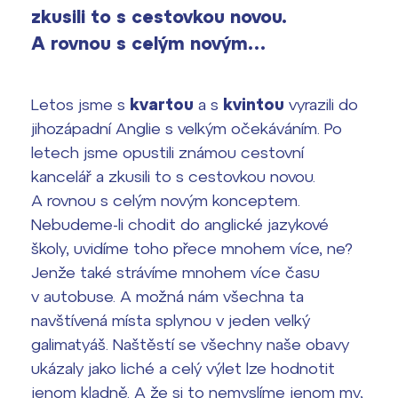
zkusili to s cestovkou novou.
Zahraniční stipendia
A rovnou s celým novým…
ČAG studentský
Letos jsme s
kvartou
a s
kvintou
vyrazili do
Maturitní témata
jihozápadní Anglie s velkým očekáváním. Po
letech jsme opustili známou cestovní
Pomoc! Mám problém!
kancelář a zkusili to s cestovkou novou.
A rovnou s celým novým konceptem.
Harmonogram školního roku
Nebudeme-li chodit do anglické jazykové
školy, uvidíme toho přece mnohem více, ne?
Termíny maturit
Jenže také strávíme mnohem více času
v autobuse. A možná nám všechna ta
navštívená místa splynou v jeden velký
galimatyáš. Naštěstí se všechny naše obavy
ukázaly jako liché a celý výlet lze hodnotit
jenom kladně. A že si to nemyslíme jenom my,