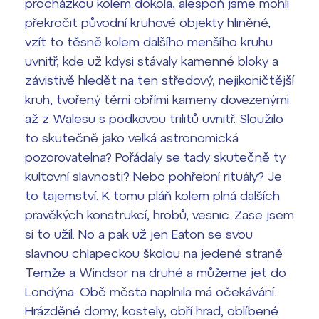
Lidé často hledají
procházkou kolem dokola, alespoň jsme mohli
překročit původní kruhové objekty hliněné,
Proč se stát žákem ZŠ ČAG
vzít to těsně kolem dalšího menšího kruhu
Proč se stát studentem Gymnázia
uvnitř, kde už kdysi stávaly kamenné bloky a
Kontakt
závistivě hledět na ten středový, nejikoničtější
kruh, tvořený těmi obřími kameny dovezenými
až z Walesu s podkovou trilitů uvnitř. Sloužilo
to skutečně jako velká astronomická
pozorovatelna? Pořádaly se tady skutečně ty
kultovní slavnosti? Nebo pohřební rituály? Je
to tajemství. K tomu pláň kolem plná dalších
pravěkých konstrukcí, hrobů, vesnic. Zase jsem
si to užil. No a pak už jen Eaton se svou
slavnou chlapeckou školou na jedené straně
Temže a Windsor na druhé a můžeme jet do
Londýna. Obě města naplnila má očekávání.
Hrázděné domy, kostely, obří hrad, oblíbené