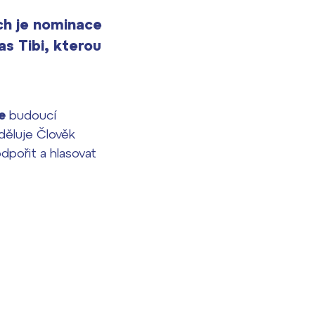
ich je nominace
s Tibi, kterou
ce
budoucí
uděluje Člověk
odpořit a hlasovat