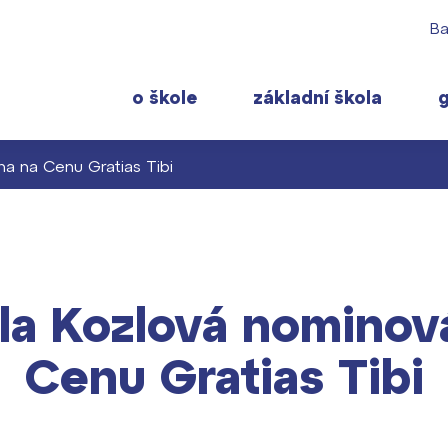
Ba
o škole
základní škola
a na Cenu Gratias Tibi
 rodiče
Pro studenty
Často navštěvov
ty školy ›
 učitelé
Maturitní zkoušky
Maturitní témata
 ›
la Kozlová nominov
ormace pro rodiče prvňáčků
Europass
Pomoc! Mám prob
gram školního roku ›
FOCUSing
Harmonogram školn
Cenu Gratias Tibi
Zahraniční stipendia
Termíny maturit
t ›
ČAG studentský