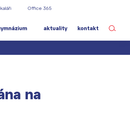
kaláři
Office 365
gymnázium
aktuality
kontakt
ané
ána na
lém!
ího roku