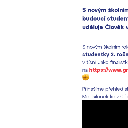
S novým školním
budoucí student
uděluje Člověk v
S novým školním rok
studentky 2. roč
v tísni. Jako finali
na
https://www.gr
Přinášíme přehled ak
Medailonek ke zhlé