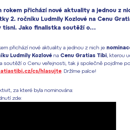
 rokem přichází nové aktuality a jednou z n
ky 2. ročníku Ludmily Kozlové na Cenu Gratia
 tísni. Jako finalistka soutěží o…
em přichází nové aktuality a jednou z nich je
nomina
níku Ludmily Kozlové
na
Cenu Gratias Tibi
, kterou 
stka soutěží o Cenu veřejnosti, tak ji společně pojďme p
atiastibi.cz/cs/hlasujte
. Držíme palce!
tivit, za které byla nominována:
dnutí zde: