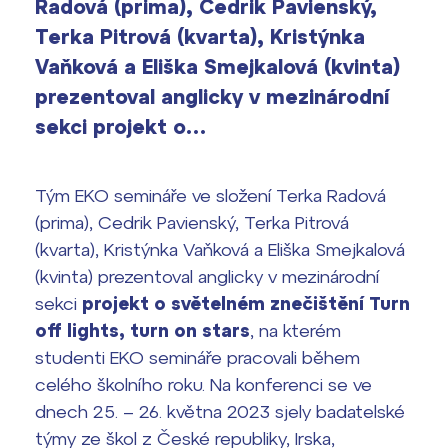
Radová (prima), Cedrik Pavienský,
Výsledky 1. kola přijímacího řízení
Terka Pitrová (kvarta), Kristýnka
2026/2027
Vaňková a Eliška Smejkalová (kvinta)
Bakaláři
Maturitní zkoušky
prezentoval anglicky v mezinárodní
sekci projekt o…
Europass
Office 365
FOCUSing
Tým EKO semináře ve složení Terka Radová
(prima), Cedrik Pavienský, Terka Pitrová
Zahraniční stipendia
(kvarta), Kristýnka Vaňková a Eliška Smejkalová
(kvinta) prezentoval anglicky v mezinárodní
ČAG studentský
sekci
projekt o světelném znečištění Turn
off lights, turn on stars
, na kterém
Maturitní témata
studenti EKO semináře pracovali během
celého školního roku. Na konferenci se ve
Pomoc! Mám problém!
dnech 25. – 26. května 2023 sjely badatelské
týmy ze škol z České republiky, Irska,
Harmonogram školního roku