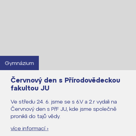
Gymnázium
Červnový den s Přírodovědeckou
fakultou JU
Ve středu 24. 6. jsme se s 6.V a 2.r vydali na
Červnový den s PřF JU, kde jsme společně
Lidé často hledají
pronikli do tajů vědy.
více informací ›
Proč se stát žákem ZŠ ČAG