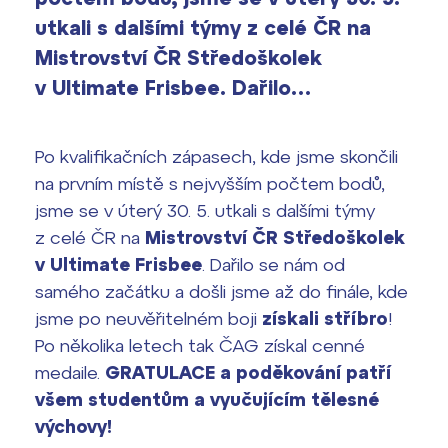
vyhledávání
utkali s dalšími týmy z celé ČR na
Výsledky 1. kola přijímacího řízení
Mistrovství ČR Středoškolek
2026/2027
v Ultimate Frisbee. Dařilo…
Bakaláři
Maturitní zkoušky
Europass
Po kvalifikačních zápasech, kde jsme skončili
na prvním místě s nejvyšším počtem bodů,
Office 365
FOCUSing
jsme se v úterý 30. 5. utkali s dalšími týmy
z celé ČR na
Mistrovství ČR Středoškolek
Zahraniční stipendia
v Ultimate Frisbee
. Dařilo se nám od
samého začátku a došli jsme až do finále, kde
ČAG studentský
jsme po neuvěřitelném boji
získali stříbro
!
Po několika letech tak ČAG získal cenné
Maturitní témata
medaile.
GRATULACE a poděkování patří
všem studentům a vyučujícím tělesné
Pomoc! Mám problém!
výchovy!