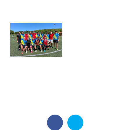
Harmonogram školního roku
Termíny maturit