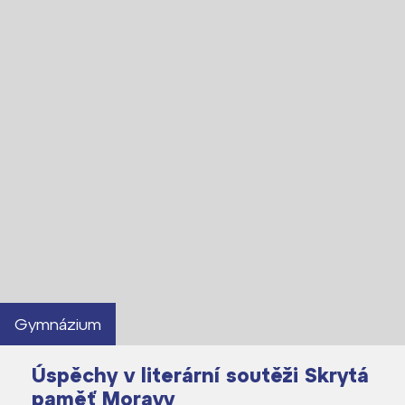
Lidé často hledají
Proč se stát žákem ZŠ ČAG
Proč se stát studentem Gymnázia
Kontakt
Gymnázium
Úspěchy v literární soutěži Skrytá
paměť Moravy