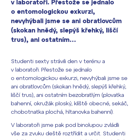
v laboratoři. Přestože se jednalo
vyhledávání
Výsledky 1. kola přijímacího řízení
o entomologickou exkurzi,
2026/2027
nevyhýbali jsme se ani obratlovcům
(skokan hnědý, slepýš křehký, liščí
Bakaláři
Maturitní zkoušky
trus), ani ostatním…
Europass
Office 365
Studenti sexty strávili den v terénu a
FOCUSing
v laboratoři. Přestože se jednalo
o entomologickou exkurzi, nevyhýbali jsme se
Zahraniční stipendia
ani obratlovcům (skokan hnědý, slepýš křehký,
ČAG studentský
liščí trus), ani ostatním bezobratlým (plovatka
bahenní, okružák ploský, klíště obecné, sekáč,
Maturitní témata
chobotnatka plochá, hltanovka bahenní).
Pomoc! Mám problém!
V laboratoři jsme pak pod binolupou zvládli
vše za zvuku deště roztřídit a určit. Studenti