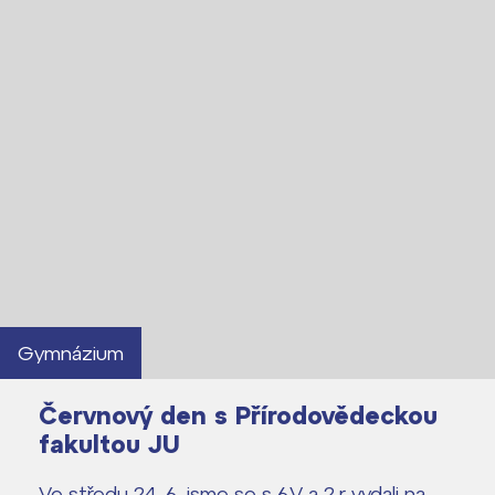
Gymnázium
Červnový den s Přírodovědeckou
fakultou JU
Ve středu 24. 6. jsme se s 6.V a 2.r vydali na