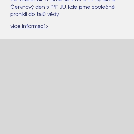
Červnový den s PřF JU, kde jsme společně
pronikli do tajů vědy.
více informací ›
Lidé často hledají
Proč se stát žákem ZŠ ČAG
Proč se stát studentem Gymnázia
Kontakt