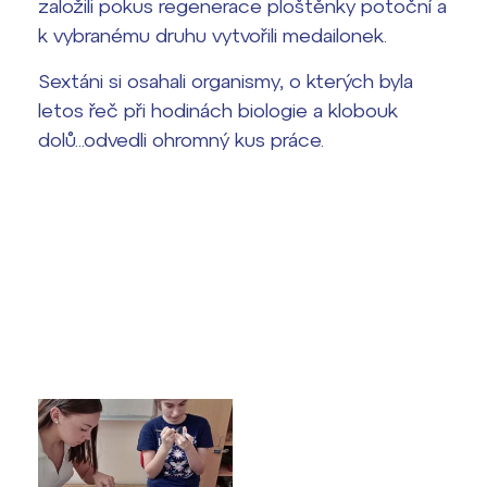
Harmonogram školního roku
založili pokus regenerace ploštěnky potoční a
k vybranému druhu vytvořili medailonek.
Termíny maturit
Sextáni si osahali organismy, o kterých byla
letos řeč při hodinách biologie a klobouk
dolů...odvedli ohromný kus práce.