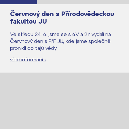
Červnový den s Přírodovědeckou
fakultou JU
Ve středu 24. 6. jsme se s 6.V a 2.r vydali na
Červnový den s PřF JU, kde jsme společně
pronikli do tajů vědy.
více informací ›
Lidé často hledají
Proč se stát žákem ZŠ ČAG
Proč se stát studentem Gymnázia
Kontakt