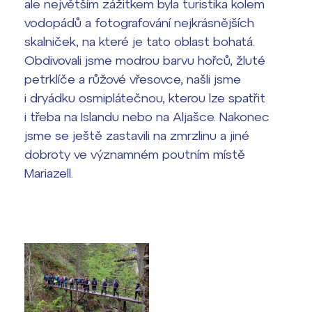
ale největším zážitkem byla turistika kolem
vodopádů a fotografování nejkrásnějších
Termíny maturit
skalniček, na které je tato oblast bohatá.
Obdivovali jsme modrou barvu hořců, žluté
petrklíče a růžové vřesovce, našli jsme
i dryádku osmiplátečnou, kterou lze spatřit
i třeba na Islandu nebo na Aljašce. Nakonec
jsme se ještě zastavili na zmrzlinu a jiné
dobroty ve významném poutním místě
Mariazell.