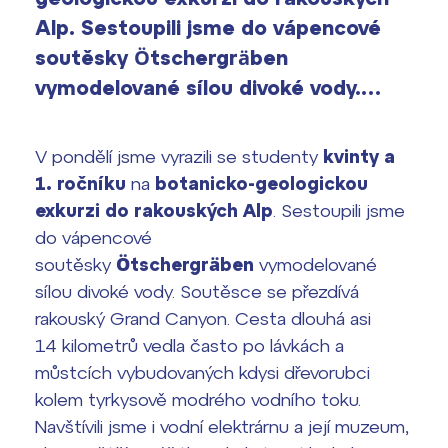
vyhledávání
Alp. Sestoupili jsme do vápencové
Výsledky 1. kola přijímacího řízení
2026/2027
soutěsky Ötschergräben
vymodelované sílou divoké vody.…
Bakaláři
Maturitní zkoušky
Europass
V pondělí jsme vyrazili se studenty
kvinty a
Office 365
1. ročníku
na
botanicko-geologickou
FOCUSing
exkurzi do rakouských Alp
. Sestoupili jsme
do vápencové
Zahraniční stipendia
soutěsky
Ötschergräben
vymodelované
sílou divoké vody. Soutěsce se přezdívá
ČAG studentský
rakouský Grand Canyon. Cesta dlouhá asi
14 kilometrů vedla často po lávkách a
Maturitní témata
můstcích vybudovaných kdysi dřevorubci
Pomoc! Mám problém!
kolem tyrkysově modrého vodního toku.
Navštívili jsme i vodní elektrárnu a její muzeum,
Harmonogram školního roku