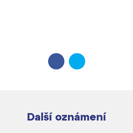
Harmonogram školního roku
Termíny maturit
Další oznámení