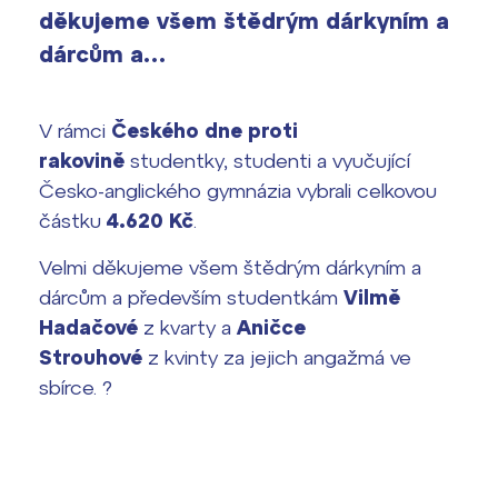
vyhledávání
děkujeme všem štědrým dárkyním a
Výsledky 1. kola přijímacího řízení
dárcům a…
2026/2027
Bakaláři
Maturitní zkoušky
V rámci
Českého dne proti
rakovině
studentky, studenti a vyučující
Europass
Česko-anglického gymnázia vybrali celkovou
Office 365
částku
4.620 Kč
.
FOCUSing
Velmi děkujeme všem štědrým dárkyním a
Zahraniční stipendia
dárcům a především studentkám
Vilmě
Hadačové
z kvarty a
Aničce
ČAG studentský
Strouhové
z kvinty za jejich angažmá ve
sbírce. ?
Maturitní témata
Pomoc! Mám problém!