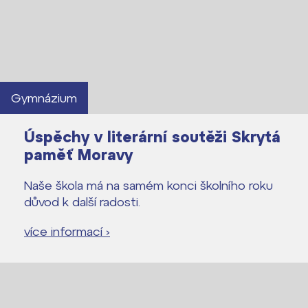
Lidé často hledají
Proč se stát žákem ZŠ ČAG
Proč se stát studentem Gymnázia
Gymnázium
Kontakt
Úspěchy v literární soutěži Skrytá
paměť Moravy
Naše škola má na samém konci školního roku
důvod k další radosti.
více informací ›