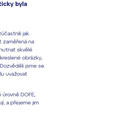
ticky byla
zúčastnili jak
rát zaměřená na
chutnat skvělé
akreslené obrázky,
. Dozvěděli jsme se
alu uvažovat
vé úrovně DOFE,
í, a přejeme jim