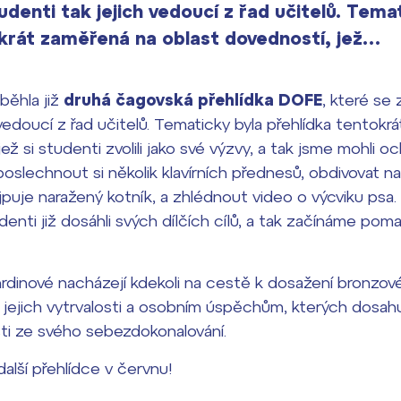
tudenti tak jejich vedoucí z řad učitelů. Tema
krát zaměřená na oblast dovedností, jež…
běhla již
druhá čagovská přehlídka DOFE
, které se 
 vedoucí z řad učitelů. Tematicky byla přehlídka tentok
ež si studenti zvolili jako své výzvy, a tak jsme mohli o
poslechnout si několik klavírních přednesů, obdivovat n
ejpuje naražený kotník, a zhlédnout video o výcviku psa
denti již dosáhli svých dílčích cílů, a tak začínáme pom
hrdinové nacházejí kdekoli na cestě k dosažení bronzo
jejich vytrvalosti a osobním úspěchům, kterých dosahuj
ti ze svého sebezdokonalování.
další přehlídce v červnu!