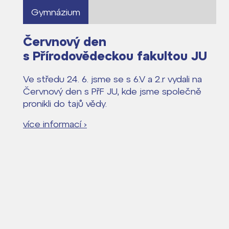
Gymnázium
Červnový den
s Přírodovědeckou fakultou JU
Ve středu 24. 6. jsme se s 6.V a 2.r vydali na
Červnový den s PřF JU, kde jsme společně
pronikli do tajů vědy.
více informací ›