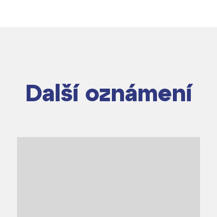
Další oznámení
dají
m ZŠ ČAG
entem Gymnázia