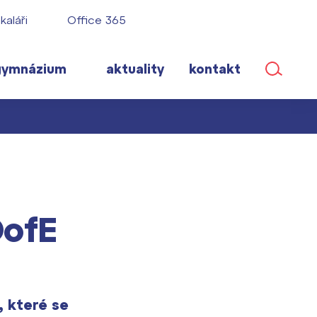
kaláři
Office 365
gymnázium
aktuality
kontakt
ané
DofE
lém!
ího roku
, které se