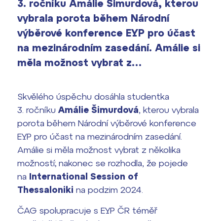
3. ročníku Amálie Šimurdová, kterou
vyhledávání
vybrala porota během Národní
Výsledky 1. kola přijímacího řízení
2026/2027
výběrové konference EYP pro účast
na mezinárodním zasedání. Amálie si
Bakaláři
Maturitní zkoušky
měla možnost vybrat z…
Europass
Office 365
Skvělého úspěchu dosáhla studentka
FOCUSing
3. ročníku
Amálie Šimurdová
, kterou vybrala
porota během Národní výběrové konference
Zahraniční stipendia
EYP pro účast na mezinárodním zasedání.
Amálie si měla možnost vybrat z několika
ČAG studentský
možností; nakonec se rozhodla, že pojede
na
International Session of
Maturitní témata
Thessaloniki
na podzim 2024.
Pomoc! Mám problém!
ČAG spolupracuje s EYP ČR téměř