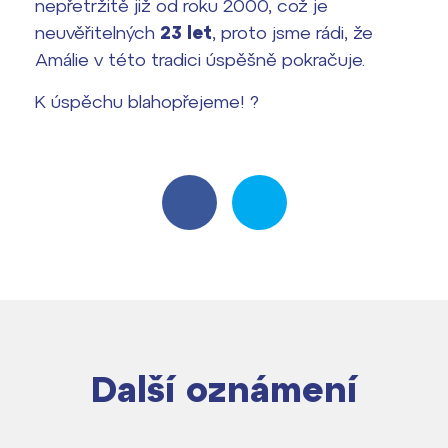
nepřetržitě již od roku 2000, což je
Harmonogram školního roku
neuvěřitelných
23 let
, proto jsme rádi, že
Termíny maturit
Amálie v této tradici úspěšně pokračuje.
K úspěchu blahopřejeme! ?
Další oznámení