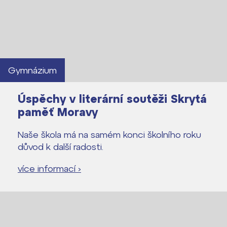
Lidé často hledají
Proč se stát žákem ZŠ ČAG
Proč se stát studentem Gymnázia
Kontakt
Gymnázium
Úspěchy v literární soutěži Skrytá
paměť Moravy
Naše škola má na samém konci školního roku
důvod k další radosti.
více informací ›