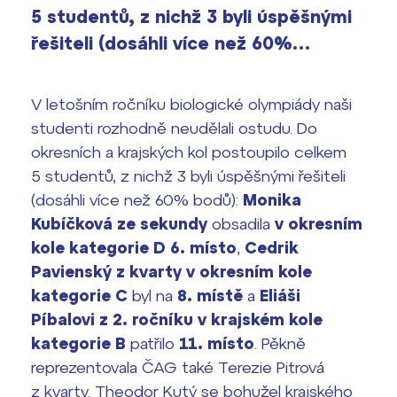
vyhledávání
5 studentů, z nichž 3 byli úspěšnými
Výsledky 1. kola přijímacího řízení
řešiteli (dosáhli více než 60%…
2026/2027
Bakaláři
Maturitní zkoušky
V letošním ročníku biologické olympiády naši
studenti rozhodně neudělali ostudu. Do
Europass
okresních a krajských kol postoupilo celkem
Office 365
5 studentů, z nichž 3 byli úspěšnými řešiteli
FOCUSing
(dosáhli více než 60% bodů):
Monika
Zahraniční stipendia
Kubíčková ze sekundy
obsadila
v okresním
kole kategorie D 6. místo
,
Cedrik
ČAG studentský
Pavienský z kvarty
v okresním kole
kategorie C
byl na
8. místě
a
Eliáši
Maturitní témata
Píbalovi z 2. ročníku v krajském kole
kategorie B
patřilo
11. místo
. Pěkně
Pomoc! Mám problém!
reprezentovala ČAG také Terezie Pitrová
z kvarty. Theodor Kutý se bohužel krajského