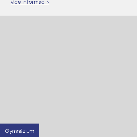
více informací ›
Lidé často hledají
Proč se stát žákem ZŠ ČAG
Proč se stát studentem Gymnázia
Kontakt
Gymnázium