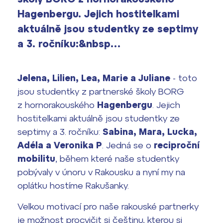
Výsledky 1. kola přijímacího řízení
Hagenbergu. Jejich hostitelkami
2026/2027
aktuálně jsou studentky ze septimy
Bakaláři
a 3. ročníku:&nbsp…
Maturitní zkoušky
Europass
Jelena, Lilien, Lea, Marie a Juliane
- toto
Office 365
jsou studentky z partnerské školy BORG
FOCUSing
z hornorakouského
Hagenbergu
. Jejich
Zahraniční stipendia
hostitelkami aktuálně jsou studentky ze
septimy a 3. ročníku:
Sabina, Mara, Lucka,
ČAG studentský
Adéla a Veronika P
. Jedná se o
reciproční
mobilitu
, během které naše studentky
Maturitní témata
pobývaly v únoru v Rakousku a nyní my na
oplátku hostíme Rakušanky.
Pomoc! Mám problém!
Velkou motivací pro naše rakouské partnerky
Harmonogram školního roku
je možnost procvičit si češtinu, kterou si