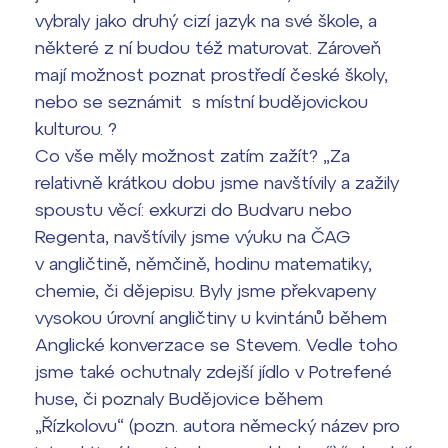
vybraly jako druhý cizí jazyk na své škole, a
Termíny maturit
některé z ní budou též maturovat. Zároveň
mají možnost poznat prostředí české školy,
nebo se seznámit s místní budějovickou
kulturou. ?
Co vše měly možnost zatím zažít? „Za
relativně krátkou dobu jsme navštívily a zažily
spoustu věcí: exkurzi do Budvaru nebo
Regenta, navštívily jsme výuku na ČAG
v angličtině, němčině, hodinu matematiky,
chemie, či dějepisu. Byly jsme překvapeny
vysokou úrovní angličtiny u kvintánů během
Anglické konverzace se Stevem. Vedle toho
jsme také ochutnaly zdejší jídlo v Potrefené
huse, či poznaly Budějovice během
„Řízkolovu“ (p
ozn. autora německý název pro