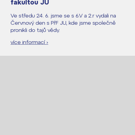
fakultou JU
Lidé často hledají
Ve středu 24. 6. jsme se s 6.V a 2.r vydali na
Proč se stát žákem ZŠ ČAG
Červnový den s PřF JU, kde jsme společně
pronikli do tajů vědy.
Proč se stát studentem Gymnázia
Kontakt
více informací ›