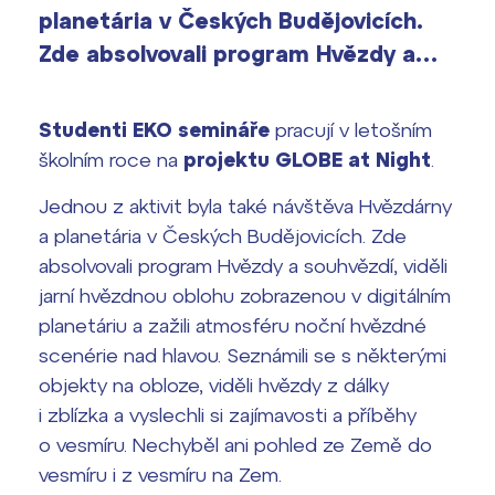
vyhledávání
planetária v Českých Budějovicích.
Výsledky 1. kola přijímacího řízení
Zde absolvovali program Hvězdy a…
2026/2027
Bakaláři
Maturitní zkoušky
Studenti EKO semináře
pracují v letošním
školním roce na
projektu GLOBE at Night
.
Europass
Jednou z aktivit byla také návštěva Hvězdárny
Office 365
FOCUSing
a planetária v Českých Budějovicích. Zde
absolvovali program Hvězdy a souhvězdí, viděli
Zahraniční stipendia
jarní hvězdnou oblohu zobrazenou v digitálním
planetáriu a zažili atmosféru noční hvězdné
ČAG studentský
scenérie nad hlavou. Seznámili se s některými
objekty na obloze, viděli hvězdy z dálky
Maturitní témata
i zblízka a vyslechli si zajímavosti a příběhy
o vesmíru. Nechyběl ani pohled ze Země do
Pomoc! Mám problém!
vesmíru i z vesmíru na Zem.