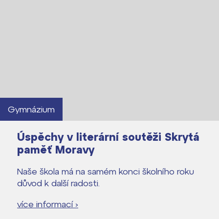
Lidé často hledají
Proč se stát žákem ZŠ ČAG
Proč se stát studentem Gymnázia
Kontakt
Gymnázium
Úspěchy v literární soutěži Skrytá
paměť Moravy
Naše škola má na samém konci školního roku
důvod k další radosti.
více informací ›