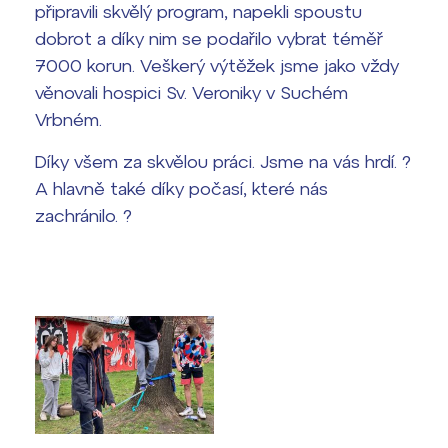
připravili skvělý program, napekli spoustu
dobrot a díky nim se podařilo vybrat téměř
Termíny maturit
7000 korun. Veškerý výtěžek jsme jako vždy
věnovali hospici Sv. Veroniky v Suchém
Vrbném.
Díky všem za skvělou práci. Jsme na vás hrdí. ?
A hlavně také díky počasí, které nás
zachránilo. ?