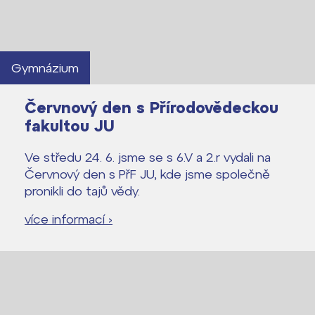
Gymnázium
Červnový den s Přírodovědeckou
fakultou JU
Ve středu 24. 6. jsme se s 6.V a 2.r vydali na
Červnový den s PřF JU, kde jsme společně
pronikli do tajů vědy.
více informací ›
Lidé často hledají
Proč se stát žákem ZŠ ČAG
Proč se stát studentem Gymnázia
Kontakt