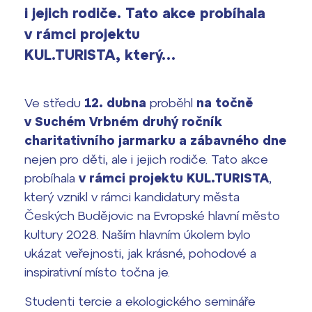
vyhledávání
i jejich rodiče. Tato akce probíhala
Výsledky 1. kola přijímacího řízení
2026/2027
v rámci projektu
KUL.TURISTA, který…
Bakaláři
Maturitní zkoušky
Europass
Ve středu
12. dubna
proběhl
na točně
v Suchém Vrbném
druhý ročník
Office 365
FOCUSing
charitativního jarmarku a zábavného dne
nejen pro děti, ale i jejich rodiče. Tato akce
Zahraniční stipendia
probíhala
v rámci projektu KUL.TURISTA
,
který vznikl v rámci kandidatury města
ČAG studentský
Českých Budějovic na Evropské hlavní město
kultury 2028. Naším hlavním úkolem bylo
Maturitní témata
ukázat veřejnosti, jak krásné, pohodové a
inspirativní místo točna je.
Pomoc! Mám problém!
Studenti tercie a ekologického semináře
Harmonogram školního roku