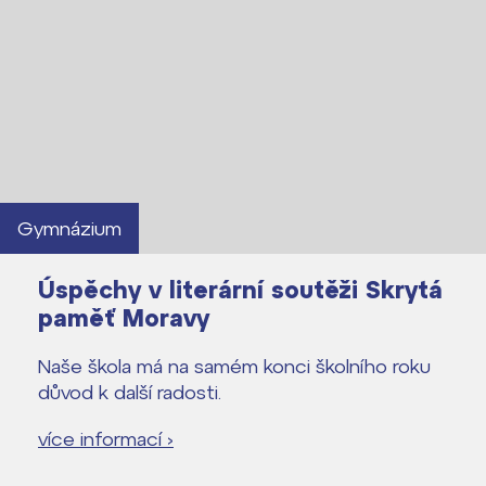
Lidé často hledají
Proč se stát žákem ZŠ ČAG
Proč se stát studentem Gymnázia
Kontakt
Gymnázium
Úspěchy v literární soutěži Skrytá
paměť Moravy
Naše škola má na samém konci školního roku
důvod k další radosti.
více informací ›