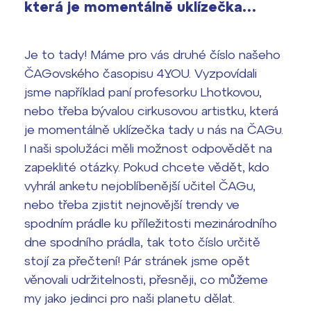
která je momentálně uklízečka…
vyhledávání
Výsledky 1. kola přijímacího řízení
2026/2027
Je to tady! Máme pro vás druhé číslo našeho
Bakaláři
ČAGovského časopisu 4YOU. Vyzpovídali
Maturitní zkoušky
jsme například paní profesorku Lhotkovou,
Europass
nebo třeba bývalou cirkusovou artistku, která
je momentálně uklízečka tady u nás na ČAGu.
Office 365
FOCUSing
I naši spolužáci měli možnost odpovědět na
zapeklité otázky. Pokud chcete vědět, kdo
Zahraniční stipendia
vyhrál anketu nejoblíbenější učitel ČAGu,
nebo třeba zjistit nejnovější trendy ve
ČAG studentský
spodním prádle ku příležitosti mezinárodního
dne spodního prádla, tak toto číslo určitě
Maturitní témata
stojí za přečtení! Pár stránek jsme opět
věnovali udržitelnosti, přesněji, co můžeme
Pomoc! Mám problém!
my jako jedinci pro naši planetu dělat.