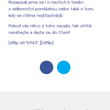
Harmonogram školního roku
Rozepsali jsme se i o nechuti k tradici
s velikonoční pomlázkou, nebo také o tom,
Termíny maturit
kdy se cítíme nejšťastnější.
Pokud vás něco z toho zaujalo, tak určitě
neváhejte a dejte se do čtení!
[dflip id="6743" ][/dflip]