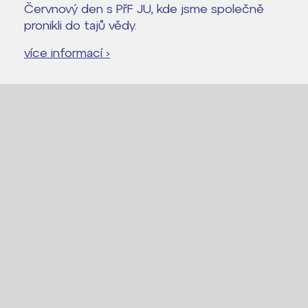
Červnový den s PřF JU, kde jsme společně
Proč se stát žákem ZŠ ČAG
pronikli do tajů vědy.
Proč se stát studentem Gymnázia
více informací ›
Kontakt