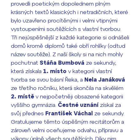
provedli poetickým dopolednem plným
Termíny maturit
krásných textů klasických i netradičních, které
bylo uzavřeno procítěnými i velmi vtipnými
vystoupeními soutěžících s vlastní tvorbou.
Tři nejúspěšnější z každé kategorie si odnášeli
domů kromě diplomů také obří rohlíky (odtud
název soutěže). Z naší školy si na nich mohly
pochutnat
Stáňa Bumbová
ze sekundy,
která získala
1. místo
v kategorii vlastní
tvorba se svou básní Řeka, a
Nela Janáková
ze třetího ročníku, která skončila na skvělém
2. místě
v nejpočetněji obsazené kategorii
vyššího gymnázia.
Čestné uznání
získal za
svůj přednes
František Váchal
ze sekundy.
Gratulujeme těmto úspěšným recitátorům a
zároveň velmi oceňujeme odvahu, přípravu a
výkony úplně všech soutěžících. Díky nim