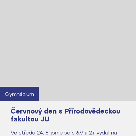
Gymnázium
Červnový den s Přírodovědeckou
fakultou JU
Lidé často hledají
Ve středu 24. 6. jsme se s 6.V a 2.r vydali na