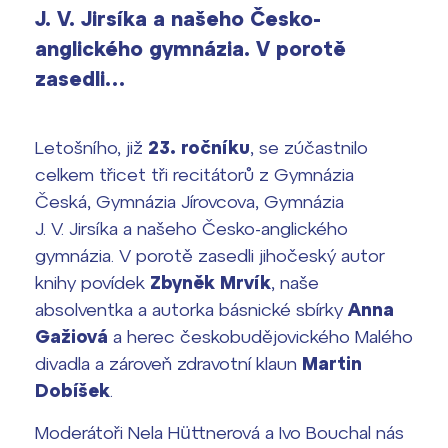
J. V. Jirsíka a našeho Česko-
Výsledky 1. kola přijímacího řízení
2026/2027
anglického gymnázia. V porotě
zasedli…
Bakaláři
Maturitní zkoušky
Europass
Letošního, již
23. ročníku
, se zúčastnilo
Office 365
celkem třicet tři recitátorů z Gymnázia
FOCUSing
Česká, Gymnázia Jírovcova, Gymnázia
J. V. Jirsíka a našeho Česko-anglického
Zahraniční stipendia
gymnázia. V porotě zasedli jihočeský autor
knihy povídek
Zbyněk Mrvík
, naše
ČAG studentský
absolventka a autorka básnické sbírky
Anna
Gažiová
a herec českobudějovického Malého
Maturitní témata
divadla a zároveň zdravotní klaun
Martin
Pomoc! Mám problém!
Dobíšek
.
Moderátoři Nela Hüttnerová a Ivo Bouchal nás
Harmonogram školního roku