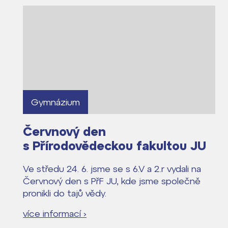
Lidé často hle
Proč se stát žáke
Gymnázium
Proč se stát stud
Kontakt
Červnový den
s Přírodovědeckou fakultou JU
Ve středu 24. 6. jsme se s 6.V a 2.r vydali na
Červnový den s PřF JU, kde jsme společně
pronikli do tajů vědy.
více informací ›