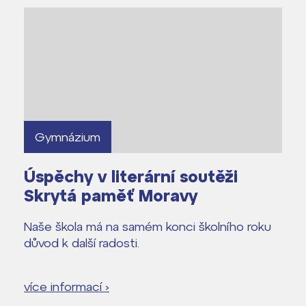
dají
m ZŠ ČAG
Gymnázium
entem Gymnázia
Úspěchy v literární soutěži
Skrytá paměť Moravy
Naše škola má na samém konci školního roku
důvod k další radosti.
více informací ›