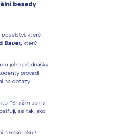
ělní besedy
 poselství, které
d Bauer,
který
ěhem jeho přednášky
Studenty provedl
al na dotazy
kto: "Snažím se na
třuji, asi tak jako
í o Rakousku.?