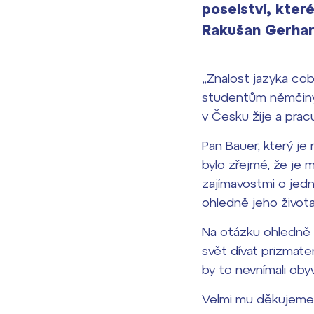
poselství, kte
Rakušan Gerhard
„Znalost jazyka coby
studentům němčiny
v Česku žije a prac
Pan Bauer, který je
bylo zřejmé, že je 
zajímavostmi o jed
ohledně jeho život
Na otázku ohledně t
svět dívat prizmate
by to nevnímali oby
Velmi mu děkujeme 