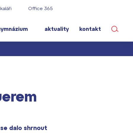
kaláři
Office 365
gymnázium
aktuality
kontakt
ané
uerem
lém!
ího roku
 se dalo shrnout