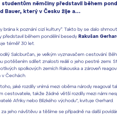
ré studentům němčiny představil během pond
 Bauer, který v Česku žije a…
 brána k poznání cizí kultury“. Takto by se dalo shrnout
 představil během pondělní besedy
Rakušan Gerhar
uje téměř 30 let.
 rodilý Salcburčan, je velkým vyznavačem cestování. B
mu potěšením sdílet znalosti reálií o jeho pestré zemi. 
notlivých spolkových zemích Rakouska a zároveň reagov
a v Čechách.
oho, jaké rozdíly vnímá mezi oběma národy reagoval ta
m cestovatele, takže žádné větší rozdíly mezi námi nespa
vatelé Afriky nebo Blízkého východu", kvituje Gerhard.
za jeho návštěvu a těšíme se případně na další povídán