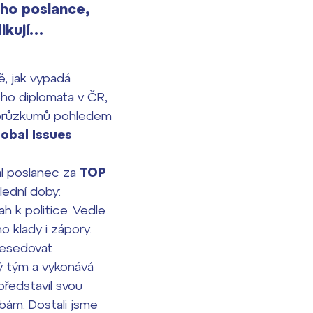
ho poslance,
dikují…
, jak vypadá
ho diplomata v ČR,
ch průzkumů pohledem
obal Issues
l poslanec za
TOP
lední doby:
ah k politice. Vedle
o klady i zápory.
besedovat
vý tým a vykonává
ředstavil svou
žbám. Dostali jsme