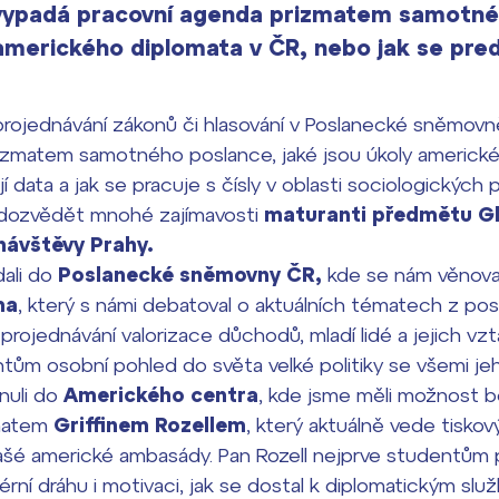
vypadá pracovní agenda prizmatem samotné
 amerického diplomata v ČR, nebo jak se pre
projednávání zákonů či hlasování v Poslanecké sněmovně
izmatem samotného poslance, jaké jsou úkoly americké
jí data a jak se pracuje s čísly v oblasti sociologický
 dozvědět mnohé zajímavosti
maturanti předmětu Gl
návštěvy Prahy.
dali do
Poslanecké sněmovny ČR,
kde se nám věnova
ma
, který s námi debatoval o aktuálních tématech z pos
projednávání valorizace důchodů, mladí lidé a jejich vzt
ntům osobní pohled do světa velké politiky se všemi jeh
nuli do
Amerického centra
, kde jsme měli možnost 
omatem
Griffinem Rozellem
, který aktuálně vede tisko
tašé americké ambasády. Pan Rozell nejprve studentům p
iérní dráhu i motivaci, jak se dostal k diplomatickým slu