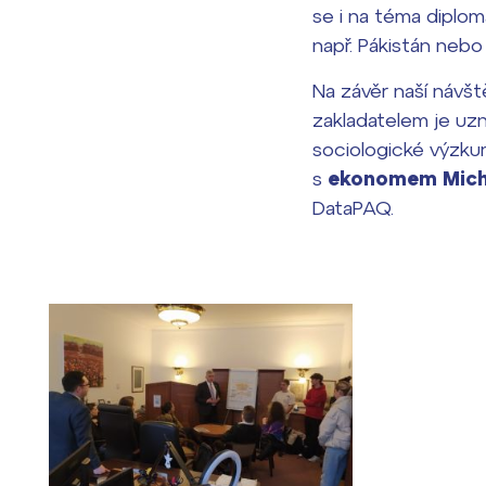
se i na téma diploma
např. Pákistán nebo
Na závěr naší návšt
zakladatelem je uz
sociologické výzkum
s
ekonomem Mich
DataPAQ.