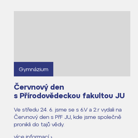
Kontakt
Gymnázium
Červnový den
s Přírodovědeckou fakultou JU
Ve středu 24. 6. jsme se s 6.V a 2.r vydali na
Červnový den s PřF JU, kde jsme společně
pronikli do tajů vědy.
více informací ›