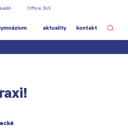
kaláři
Office 365
gymnázium
aktuality
kontakt
ané
raxi!
lém!
ího roku
necké