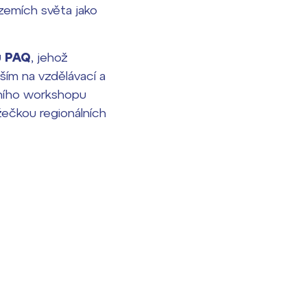
h zemích světa jako
u PAQ
, jehož
ším na vzdělávací a
ivního workshopu
ížečkou regionálních