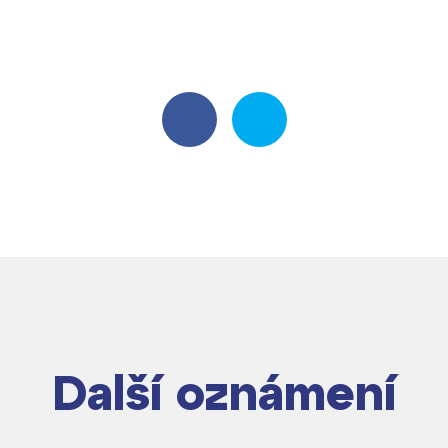
dají
Další oznámení
m ZŠ ČAG
entem Gymnázia