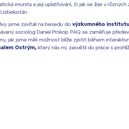
tická imunita a její uplatňování, či jak se žije v různýc
 Uzbekistán.
ěvy jsme zavítali na besedu do
výzkumného institut
návaný sociolog Daniel Prokop. PAQ se zaměřuje předev
y, jak jsme měli možnost blíže zjistit během interakt
alem Ostrým,
který nás mj. zasvětil do práce s prohl