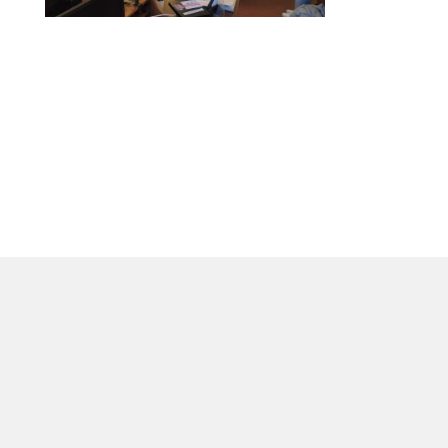
Lidé často hle
Proč se stát žáke
Proč se stát stud