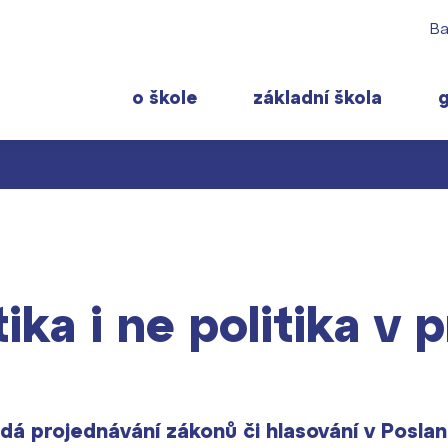
Ba
o škole
základní škola
 rodiče
Pro studenty
Často navštěvov
ty školy ›
 učitelé
Maturitní zkoušky
Maturitní témata
 ›
tika i ne politika v p
ormace pro rodiče prvňáčků
Europass
Pomoc! Mám prob
gram školního roku ›
FOCUSing
Harmonogram školn
Zahraniční stipendia
Termíny maturit
t ›
ČAG studentský
dá projednávání zákonů či hlasování v Posla