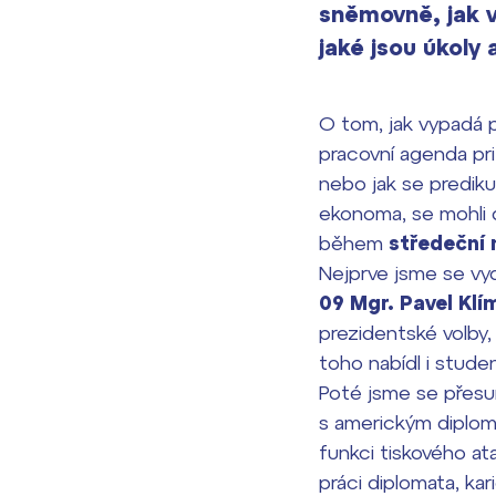
sněmovně, jak 
jaké jsou úkoly
O tom, jak vypadá 
pracovní agenda pr
nebo jak se prediku
ekonoma, se mohli
během
středeční 
Nejprve jsme se vy
09 Mgr.
Pavel Klí
prezidentské volby, 
toho nabídl i stude
Poté jsme se přesu
s americkým dipl
funkci tiskového a
práci diplomata, kar