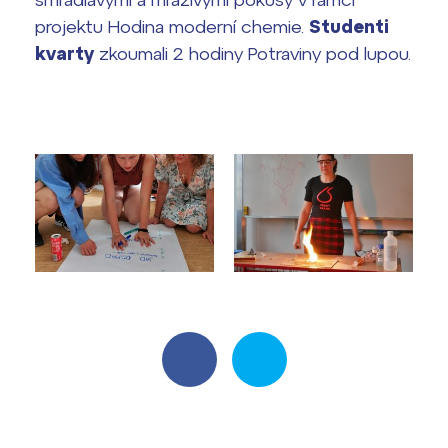
Harmonogram školního roku
projektu Hodina moderní chemie.
Studenti
kvarty
zkoumali 2 hodiny Potraviny pod lupou.
Termíny maturit