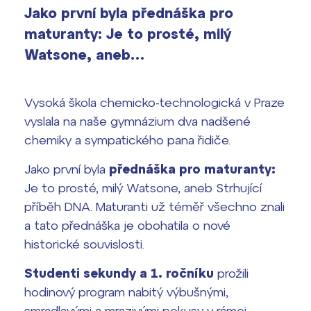
vyhledávání
Jako první byla přednáška pro
Výsledky 1. kola přijímacího řízení
maturanty: Je to prosté, milý
2026/2027
Watsone, aneb…
Bakaláři
Maturitní zkoušky
Vysoká škola chemicko-technologická v Praze
Europass
vyslala na naše gymnázium dva nadšené
Office 365
chemiky a sympatického pana řidiče.
FOCUSing
Jako první byla
přednáška pro maturanty:
Zahraniční stipendia
Je to prosté, milý Watsone, aneb Strhující
příběh DNA. Maturanti už téměř všechno znali
ČAG studentský
a tato přednáška je obohatila o nové
historické souvislosti.
Maturitní témata
Studenti sekundy a 1. ročníku
prožili
Pomoc! Mám problém!
hodinový program nabitý výbušnými,
smradlavými a mrazivými pokusy v rámci