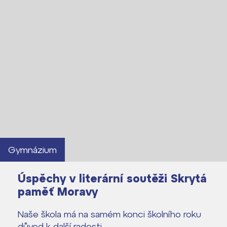
Lidé často hledají
Proč se stát žákem ZŠ ČAG
Proč se stát studentem Gymnázia
Kontakt
Gymnázium
Úspěchy v literární soutěži Skrytá
paměť Moravy
Naše škola má na samém konci školního roku
důvod k další radosti.