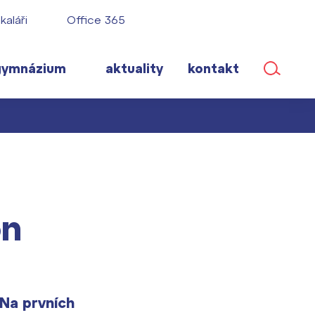
kaláři
Office 365
gymnázium
aktuality
kontakt
ané
on
lém!
ího roku
 Na prvních