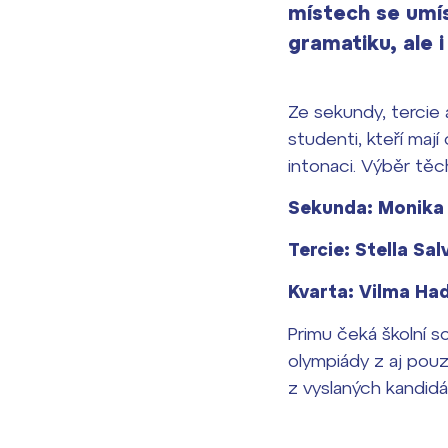
místech se umís
gramatiku, ale 
Ze sekundy, tercie a
studenti, kteří mají
intonaci. Výběr těch
Sekunda: Monika 
Tercie: Stella Sal
Kvarta: Vilma Ha
Primu čeká školní s
olympiády z aj pouz
z vyslaných kandidá