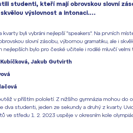
tili studenti, kteří mají obrovskou slovní zá
i skvělou výslovnost a intonaci.…
 kvarty byli vybráni nejlepší "speakers". Na prvních míst
 obrovskou slovní zásobu, výbornou gramatiku, ale i skvě
 nejlepších bylo pro české učitele i rodilé mluvčí velmi 
Kubíčková, Jakub Gutvirth
vová
dačová
outěž v příštím pololetí. Z nižšího gymnázia mohou do o
e dva studenti, jeden ze sekundy a druhý z kvarty. Uvi
tů ve středu 1. 2. 2023 uspěje v okresním kole olympi