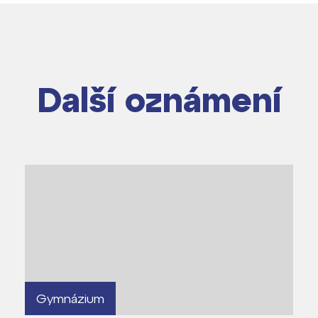
Další oznámení
dají
m ZŠ ČAG
entem Gymnázia
Gymnázium