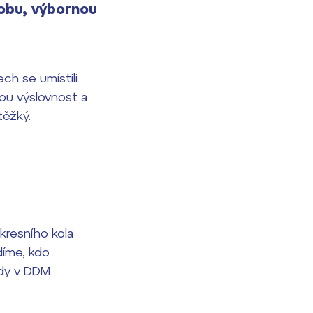
sobu, výbornou
ech se umístili
lou výslovnost a
těžký.
kresního kola
díme, kdo
ády v DDM.