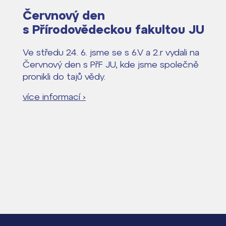
Červnový den
s Přírodovědeckou fakultou JU
Ve středu 24. 6. jsme se s 6.V a 2.r vydali na
Červnový den s PřF JU, kde jsme společně
pronikli do tajů vědy.
více informací ›