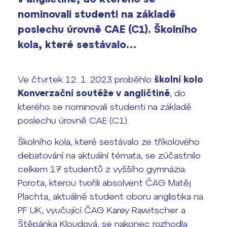
vyhledávání
nominovali studenti na základě
Výsledky 1. kola přijímacího řízení
2026/2027
poslechu úrovně CAE (C1). Školního
kola, které sestávalo…
Bakaláři
Maturitní zkoušky
Europass
Ve čtvrtek 12. 1. 2023 proběhlo
školní kolo
Office 365
Konverzační soutěže v angličtině
, do
FOCUSing
kterého se nominovali studenti na základě
poslechu úrovně CAE (C1).
Zahraniční stipendia
Školního kola, které sestávalo ze tříkolového
ČAG studentský
debatování na aktuální témata, se zúčastnilo
celkem 17 studentů z vyššího gymnázia.
Maturitní témata
Porota, kterou tvořili absolvent ČAG Matěj
Plachta, aktuálně student oboru anglistika na
Pomoc! Mám problém!
PF UK, vyučující ČAG Karey Rawitscher a
Štěpánka Kloudová, se nakonec rozhodla
Harmonogram školního roku