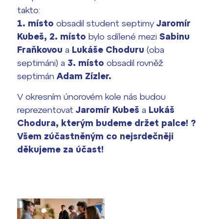
takto:
1. místo
obsadil student septimy
Jaromír
Termíny maturit
Kubeš,
2. místo
bylo sdílené mezi
Sabinu
Fraňkovou
a
Lukáše Choduru
(oba
septimáni) a
3. místo
obsadil rovněž
septimán
Adam Zízler.
V okresním únorovém kole nás budou
reprezentovat
Jaromír Kubeš
a
Lukáš
Chodura, kterým budeme držet palce
!
?
Všem zúčastněným co nejsrdečněji
děkujeme za účast!