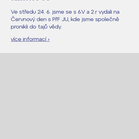
Ve středu 24. 6. jsme se s 6.V a 2.r vydali na
Červnový den s PřF JU, kde jsme společně
pronikli do tajů vědy.
více informací ›
Lidé často hledají
Proč se stát žákem ZŠ ČAG
Proč se stát studentem Gymnázia
Kontakt