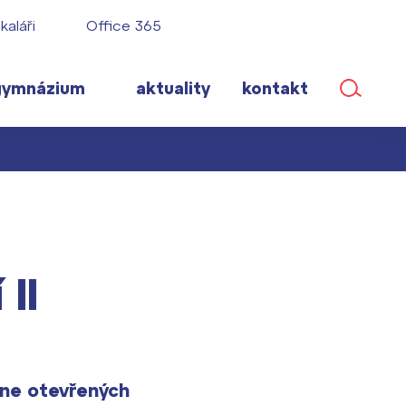
kaláři
Office 365
gymnázium
aktuality
kontakt
ané
II
lém!
ího roku
Dne otevřených