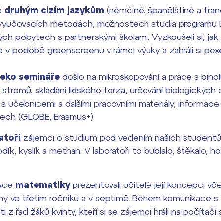
é
druhým cizím jazykům
(němčině, španělštině a fra
o vyučovacích metodách, možnostech studia programu 
h pobytech s partnerskými školami. Vyzkoušeli si, jak
ie v podobě greenscreenu v rámci výuky a zahráli si pex
 eko semináře
došlo na mikroskopování a práce s binol
ch stromů, skládání lidského torza, určování biologických
 s učebnicemi a dalšími pracovními materiály, informace
tech (GLOBE, Erasmus+).
atoři
zájemci o studium pod vedením našich studentů p
odík, kyslík a methan. V laboratoři to bublalo, štěkalo, h
tace
matematiky
prezentovali učitelé její koncepci vč
y ve třetím ročníku a v septimě. Během komunikace s r
ti z řad žáků kvinty, kteří si se zájemci hráli na počítač