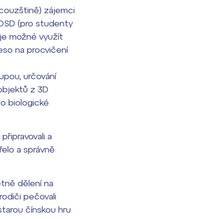
ncouzštině) zájemci
DSD (pro studenty
 je možné využít
eso na procvičení
upou, určování
 objektů z 3D
 o biologické
řipravovali a
ořelo a správně
etně dělení na
odiči pečovali
i starou čínskou hru