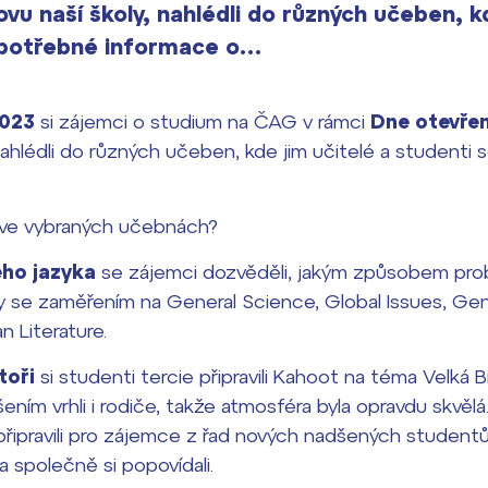
ovu naší školy, nahlédli do různých učeben, k
i potřebné informace o…
2023
si zájemci o studium na ČAG v rámci
Dne otevře
nahlédli do různých učeben, kde jim učitelé a studenti s
 ve vybraných učebnách?
ého jazyka
se zájemci dozvěděli, jakým způsobem pro
ny se zaměřením na General Science, Global Issues, Ge
n Literature.
toři
si studenti tercie připravili Kahoot na téma Velká B
ením vrhli i rodiče, takže atmosféra byla opravdu skvěl
i připravili pro zájemce z řad nových nadšených studen
 a společně si popovídali.