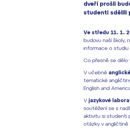
dveří prošli bud
studenti sdělil
Ve středu
11. 1. 
budovu naší školy, 
informace o studiu.
Co přesně se dělo
V učebně
anglick
tematické angličti
English and America
V
jazykové labora
soutěžení se s nadš
aktivitu si student
otázky v angličtině