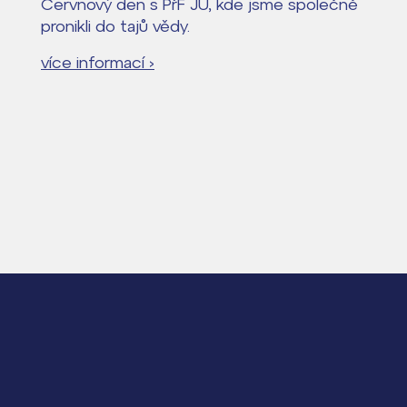
Červnový den s PřF JU, kde jsme společně
pronikli do tajů vědy.
více informací ›