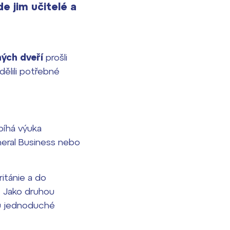
de jim učitelé a
ných dveří
prošli
dělili potřebné
bíhá výuka
neral Business nebo
ritánie a do
á. Jako druhou
tů jednoduché