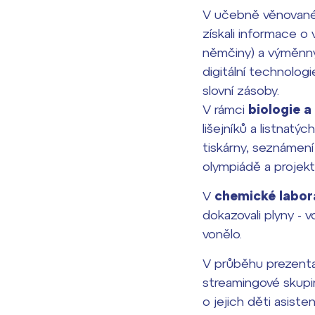
V učebně věnovan
získali informace 
němčiny) a výměnnýc
digitální technolog
slovní zásoby.
V rámci
biologie a
lišejníků a listnatý
tiskárny, seznámení
olympiádě a projek
V
chemické labor
dokazovali plyny - v
vonělo.
V průběhu prezen
streamingové skupin
o jejich děti asisten