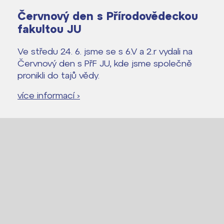
Červnový den s Přírodovědeckou
Lidé často hledají
fakultou JU
Proč se stát žákem ZŠ ČAG
Ve středu 24. 6. jsme se s 6.V a 2.r vydali na
Proč se stát studentem Gymnázia
Červnový den s PřF JU, kde jsme společně
Kontakt
pronikli do tajů vědy.
více informací ›