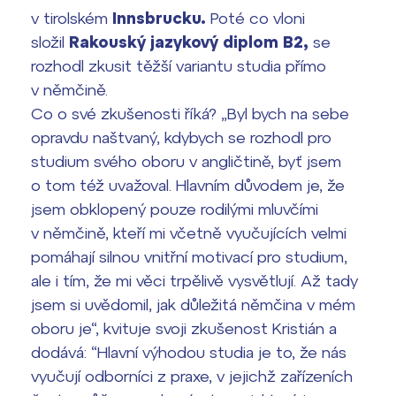
v tirolském
Innsbrucku.
Poté co vloni
Termíny maturit
složil
Rakouský jazykový diplom B2,
se
rozhodl zkusit těžší variantu studia přímo
v němčině.
Co o své zkušenosti říká? „Byl bych na sebe
opravdu naštvaný, kdybych se rozhodl pro
studium svého oboru v angličtině, byť jsem
o tom též uvažoval. Hlavním důvodem je, že
jsem obklopený pouze rodilými mluvčími
v němčině, kteří mi včetně vyučujících velmi
pomáhají silnou vnitřní motivací pro studium,
ale i tím, že mi věci trpělivě vysvětlují. Až tady
jsem si uvědomil, jak důležitá němčina v mém
oboru je“, kvituje svoji zkušenost Kristián a
dodává: “Hlavní výhodou studia je to, že nás
vyučují odborníci z praxe, v jejichž zařízeních