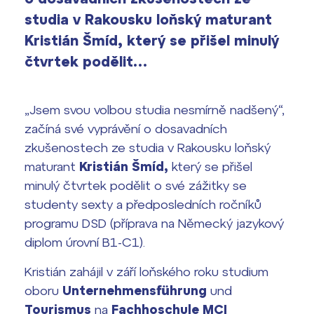
Výsledky 1. kola přijímacího řízení
studia v Rakousku loňský maturant
2026/2027
Kristián Šmíd, který se přišel minulý
Bakaláři
čtvrtek podělit…
Maturitní zkoušky
Europass
„Jsem svou volbou studia nesmírně nadšený“,
Office 365
začíná své vyprávění o dosavadních
FOCUSing
zkušenostech ze studia v Rakousku loňský
Zahraniční stipendia
maturant
Kristián Šmíd,
který se přišel
minulý čtvrtek podělit o své zážitky se
ČAG studentský
studenty sexty a předposledních ročníků
programu DSD (příprava na Německý jazykový
Maturitní témata
diplom úrovní B1-C1).
Pomoc! Mám problém!
Kristián zahájil v září loňského roku studium
oboru
Unternehmensführung
und
Harmonogram školního roku
Tourismus
na
Fachhoschule MCI