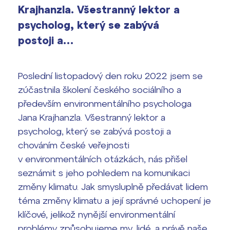
Výsledky 1. kola přijímacího řízení
Krajhanzla. Všestranný lektor a
2026/2027
psycholog, který se zabývá
postoji a…
Bakaláři
Maturitní zkoušky
Europass
Poslední listopadový den roku 2022 jsem se
Office 365
zúčastnila školení českého sociálního a
FOCUSing
především environmentálního psychologa
Jana Krajhanzla. Všestranný lektor a
Zahraniční stipendia
psycholog, který se zabývá postoji a
chováním české veřejnosti
ČAG studentský
v environmentálních otázkách, nás přišel
Maturitní témata
seznámit s jeho pohledem na komunikaci
změny klimatu. Jak smysluplně předávat lidem
Pomoc! Mám problém!
téma změny klimatu a její správné uchopení je
klíčové, jelikož nynější environmentální
Harmonogram školního roku
problémy způsobujeme my, lidé, a právě naše