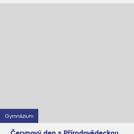
Gymnázium
Červnový den s Přírodovědeckou