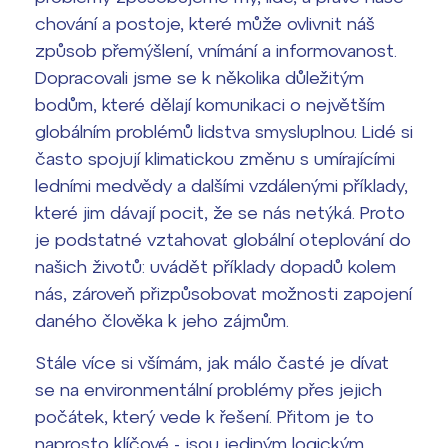
chování a postoje, které může ovlivnit náš
Termíny maturit
způsob přemýšlení, vnímání a informovanost.
Dopracovali jsme se k několika důležitým
bodům, které dělají komunikaci o největším
globálním problémů lidstva smysluplnou. Lidé si
často spojují klimatickou změnu s umírajícími
ledními medvědy a dalšími vzdálenými příklady,
které jim dávají pocit, že se nás netýká. Proto
je podstatné vztahovat globální oteplování do
našich životů: uvádět příklady dopadů kolem
nás, zároveň přizpůsobovat možnosti zapojení
daného člověka k jeho zájmům.
Stále více si všímám, jak málo časté je dívat
se na environmentální problémy přes jejich
počátek, který vede k řešení. Přitom je to
naprosto klíčové - jsou jediným logickým