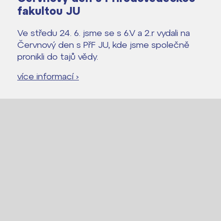
fakultou JU
Lidé často hledají
Ve středu 24. 6. jsme se s 6.V a 2.r vydali na
Proč se stát žákem ZŠ ČAG
Červnový den s PřF JU, kde jsme společně
Proč se stát studentem Gymnázia
pronikli do tajů vědy.
Kontakt
více informací ›