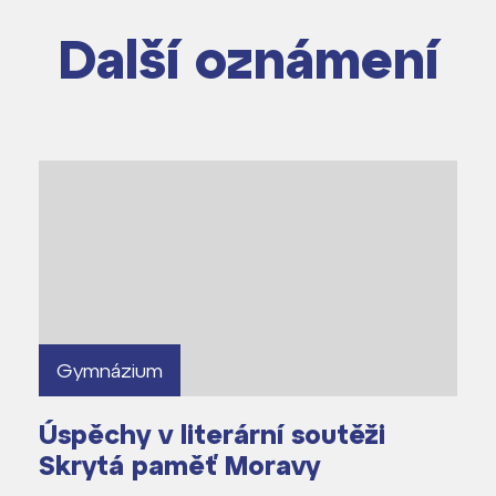
m ZŠ ČAG
Další oznámení
entem Gymnázia
Gymnázium
Úspěchy v literární soutěži
Skrytá paměť Moravy