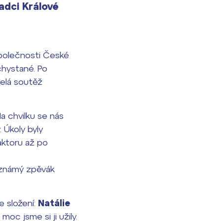
adci Králové
společnosti České
chystané. Po
celá soutěž
a chvilku se nás
 Úkoly byly
aktoru až po
neznámý zpěvák
e složení:
Natálie
oc jsme si ji užily.