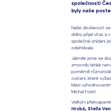
společnosti Čes
byly naše post
Naše zkušenost se s
dráhy přijel včas a 
společné snídani js
odehrávala.
Jakmile jsme se doz
zmocnily lehké nerv
poměrně různorodé 
cvičení, které vyža
Mezi vyhodnoceními
Michal Foret.
Velkým překvapením
Hrubá, Stella Ven