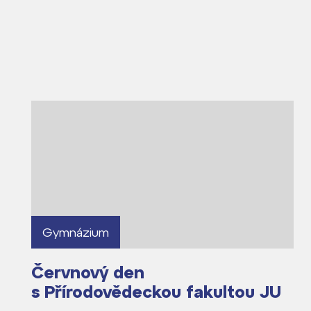
Proč se stát žáke
Proč se stát stud
Kontakt
Gymnázium
Červnový den
s Přírodovědeckou fakultou JU