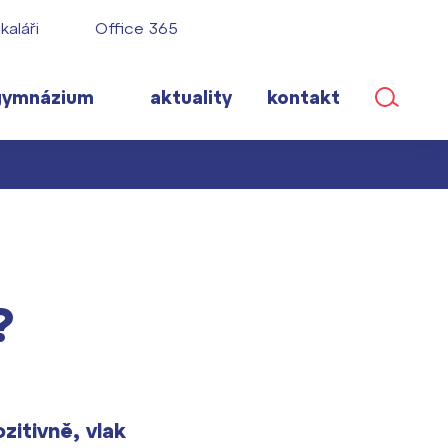
kaláři
Office 365
gymnázium
aktuality
kontakt
ané
?
lém!
ího roku
zitivně, vlak