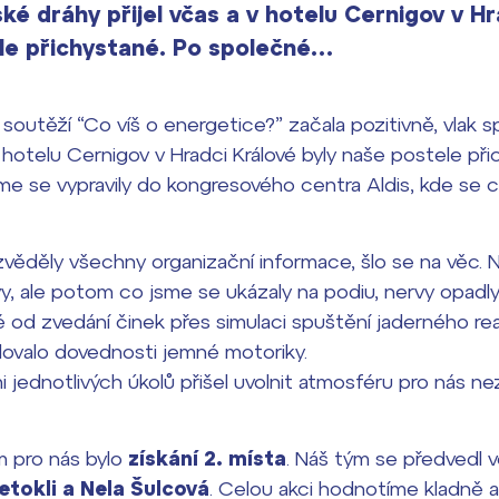
ké dráhy přijel včas a v hotelu Cernigov v Hr
ele přichystané. Po společné…
outěží “Co víš o energetice?” začala pozitivně, vlak 
v hotelu Cernigov v Hradci Králové byly naše postele při
me se vypravily do kongresového centra Aldis, kde se 
věděly všechny organizační informace, šlo se na věc. N
y, ale potom co jsme se ukázaly na podiu, nervy opadly.
od zvedání činek přes simulaci spuštění jaderného re
dovalo dovednosti jemné motoriky.
 jednotlivých úkolů přišel uvolnit atmosféru pro nás 
 pro nás bylo
získání 2. místa
. Náš tým se předvedl v
etokli a Nela Šulcová
. Celou akci hodnotíme kladně a m