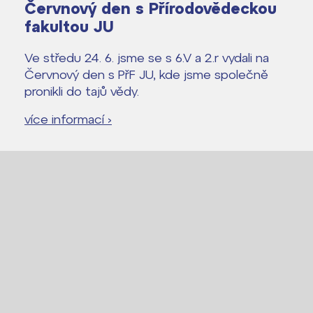
Červnový den s Přírodovědeckou
fakultou JU
Ve středu 24. 6. jsme se s 6.V a 2.r vydali na
Červnový den s PřF JU, kde jsme společně
pronikli do tajů vědy.
více informací ›
Lidé často hledají
Proč se stát žákem ZŠ ČAG
Proč se stát studentem Gymnázia
Kontakt