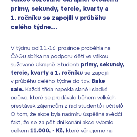
vyhledávání
primy, sekundy, tercie, kvarty a
Výsledky 1. kola přijímacího řízení
2026/2027
1. ročníku se zapojili v průběhu
celého týdne…
Bakaláři
Maturitní zkoušky
Europass
V týdnu od 11.-16. prosince proběhla na
Office 365
ČAGu sbírka na podporu dětí ve válkou
FOCUSing
sužované Ukrajině. Studenti
primy, sekundy,
tercie, kvarty a 1. ročníku
se zapojili
Zahraniční stipendia
v průběhu celého týdne do tzv.
Bake
sale.
Každá třída napekla slané i sladké
ČAG studentský
pečivo, které se prodávalo během velkých
přestávek zájemcům z řad studentů i učitelů.
Maturitní témata
O tom, že akce byla nadmíru úspěšná svědčí
Pomoc! Mám problém!
fakt, že se za pět dní konání akce vybralo
celkem
11.000, - Kč,
které věnujeme na
Harmonogram školního roku