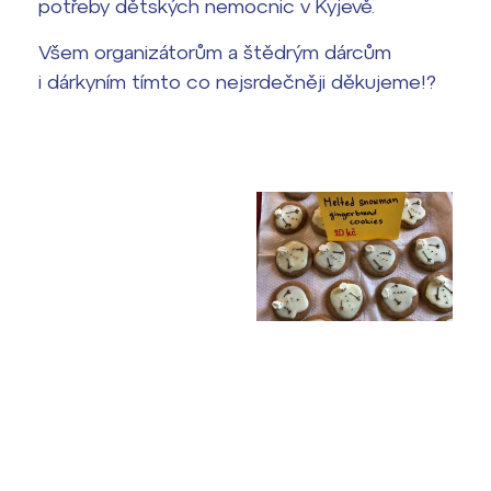
potřeby dětských nemocnic v Kyjevě.
Termíny maturit
Všem organizátorům a štědrým dárcům
i dárkyním tímto co nejsrdečněji děkujeme!?