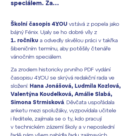
Výsledky 1. kola přijímacího řízení
speciálem. Za…
2026/2027
Bakaláři
Maturitní zkoušky
Školní časopis 4YOU
vstává z popela jako
bájný Fénix. Ujaly se ho dobré víly z
Europass
1. ročníku
a odvedly skvělou práci v takřka
Office 365
šibeničním termínu, aby potěšily čtenáře
FOCUSing
vánočním speciálem.
Zahraniční stipendia
Za zrodem historicky prvního PDF vydání
časopisu 4YOU se skrývá redakční rada ve
ČAG studentský
složení:
Hana Jonášová, Ludmila Kozlová,
Valentýna Koudelková, Amálie Slabá,
Maturitní témata
Simona Strmisková
. Děvčata uspořádala
anketu mezi spolužáky, vyzpovídala učitele
Pomoc! Mám problém!
i ředitele, zajímala se o ty, kdo pracují
v technickém zázemí školy a v neposlední
Harmonogram školního roku
řadě nám všem nabídla řadu zajímavých