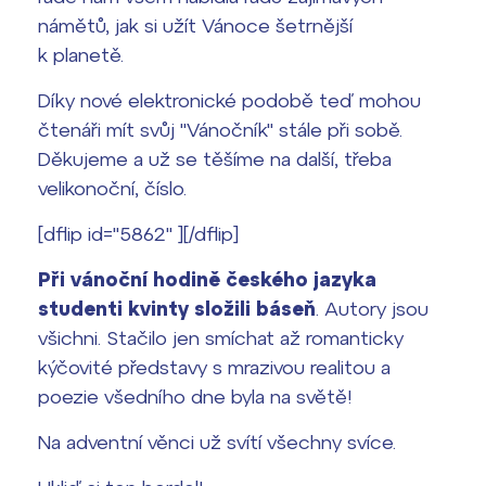
Termíny maturit
námětů, jak si užít Vánoce šetrnější
k planetě.
Díky nové elektronické podobě teď mohou
čtenáři mít svůj "Vánočník" stále při sobě.
Děkujeme a už se těšíme na další, třeba
velikonoční, číslo.
[dflip id="5862" ][/dflip]
Při
vánoční hodině českého jazyka
studenti kvinty složili báseň
. Autory jsou
všichni. Stačilo jen smíchat až romanticky
kýčovité představy s mrazivou realitou a
poezie všedního dne byla na světě!
Na adventní věnci už svítí všechny svíce.