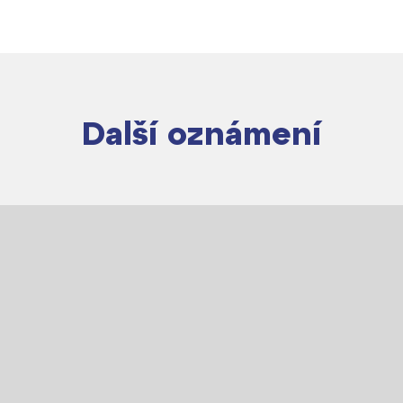
Další oznámení
Lidé často hledají
Proč se stát žákem ZŠ ČAG
Proč se stát studentem Gymnázia