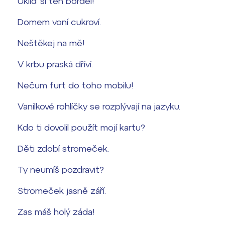
Ukliď si ten bordel!
Domem voní cukroví.
Neštěkej na mě!
V krbu praská dříví.
Nečum furt do toho mobilu!
Vanilkové rohlíčky se rozplývají na jazyku.
Kdo ti dovolil použít mojí kartu?
Děti zdobí stromeček.
Ty neumíš pozdravit?
Stromeček jasně září.
Zas máš holý záda!