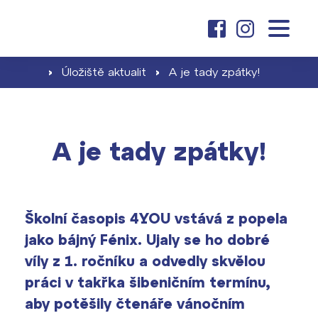
O nás
základní škola
›
Úložiště aktualit
›
A je tady zpátky!
Dny otevřených dveří
Proč se stát žákem ZŠ ČAG
Kariéra na ČAG
gymnázium
Školné pro ZŠ
Klub absolventů
A je tady zpátky!
Proč studovat u nás
Zápis a jeho výsledky
aktuality
Dokumenty školy ›
Jak se stát studentem
Naši učitelé
Projekty ›
Školní časopis 4YOU vstává z popela
Školné pro gymnázium
jako bájný Fénix. Ujaly se ho dobré
kontakt
Informace pro rodiče prvňáčků
Harmonogram školního roku ›
víly z 1. ročníku a odvedly skvělou
Přípravné kurzy a přijímací zkoušky
práci v takřka šibeničním termínu,
Press kit ›
nanečisto
vyhledávání
aby potěšily čtenáře vánočním