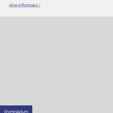
Proč se stát žákem ZŠ ČAG
více informací ›
Proč se stát studentem Gymnázia
Kontakt
Gymnázium