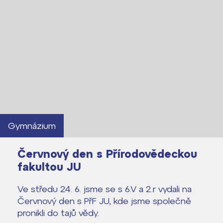
Gymnázium
Červnový den s Přírodovědeckou
fakultou JU
Ve středu 24. 6. jsme se s 6.V a 2.r vydali na
Červnový den s PřF JU, kde jsme společně
Lidé často hledají
pronikli do tajů vědy.