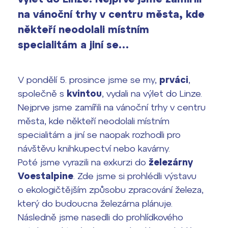
Výsledky 1. kola přijímacího řízení
na vánoční trhy v centru města, kde
2026/2027
někteří neodolali místním
Bakaláři
specialitám a jiní se…
Maturitní zkoušky
Europass
V pondělí 5. prosince jsme se my,
prváci
,
Office 365
společně s
kvintou
, vydali na výlet do Linze.
FOCUSing
Nejprve jsme zamířili na vánoční trhy v centru
města, kde někteří neodolali místním
Zahraniční stipendia
specialitám a jiní se naopak rozhodli pro
ČAG studentský
návštěvu knihkupectví nebo kavárny.
Poté jsme vyrazili na exkurzi do
železárny
Maturitní témata
Voestalpine
. Zde jsme si prohlédli výstavu
o ekologičtějším způsobu zpracování železa,
Pomoc! Mám problém!
který do budoucna železárna plánuje.
Následně jsme nasedli do prohlídkového
Harmonogram školního roku