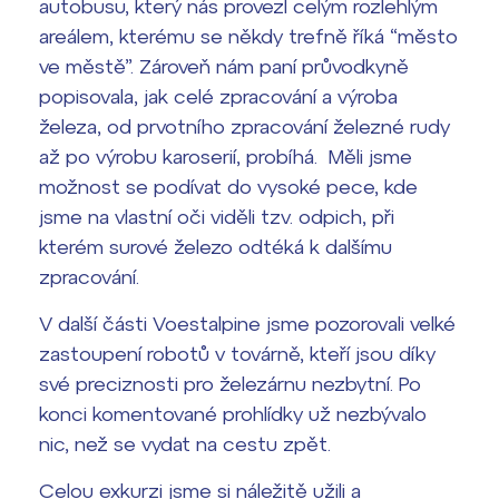
autobusu, který nás provezl celým rozlehlým
areálem, kterému se někdy trefně říká “město
Termíny maturit
ve městě”. Zároveň nám paní průvodkyně
popisovala, jak celé zpracování a výroba
železa, od prvotního zpracování železné rudy
až po výrobu karoserií, probíhá. Měli jsme
možnost se podívat do vysoké pece, kde
jsme na vlastní oči viděli tzv. odpich, při
kterém surové železo odtéká k dalšímu
zpracování.
V další části Voestalpine jsme pozorovali velké
zastoupení robotů v továrně, kteří jsou díky
své preciznosti pro železárnu nezbytní. Po
konci komentované prohlídky už nezbývalo
nic, než se vydat na cestu zpět.
Celou exkurzi jsme si náležitě užili a