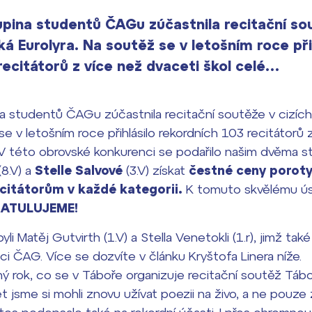
upina studentů ČAGu zúčastnila recitační sou
ká Eurolyra. Na soutěž se v letošním roce při
recitátorů z více než dvaceti škol celé…
na studentů ČAGu zúčastnila recitační soutěže v cizích
se v letošním roce přihlásilo rekordních 103 recitátorů 
y. V této obrovské konkurenci se podařilo našim dvěma
(8.V) a
Stelle Salvové
(3.V)
získat
čestné ceny porot
ecitátorům v každé kategorii.
K tomuto skvělému 
ATULUJEME!
byli Matěj Gutvirth (1.V) a Stella Venetokli (1.r), jimž t
i ČAG. Více se dozvíte v článku Kryštofa Linera níže.
ý rok, co se v Táboře organizuje recitační soutěž Tábor
let jsme si mohli znovu užívat poezii na živo, a ne pouz