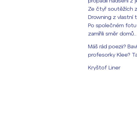
propadli nadšení z 
Ze čtyř soutěžích z 
Drowning z vlastní 
Po společném fotu j
zamířili směr domů..
Máš rád poezii? Bav
profesorky Klee? Ta
Kryštof Liner
Lidé často hle
Proč se stát žáke