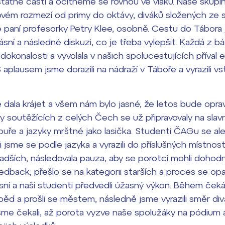
atné části a ocitneme se rovnou ve vlaku. Naše skupin
ovém rozmezí od primy do oktávy, diváků složených ze 
é paní profesorky Petry Klee, osobně. Cestu do Tábora 
ásní a následné diskuzi, co je třeba vylepšit. Každá z b
 dokonalosti a vyvolala v našich spolucestujících přív
S aplausem jsme dorazili na nádraží v Táboře a vyrazili vs
 dala krájet a všem nám bylo jasné, že letos bude opra
 soutěžících z celých Čech se už připravovaly na slavn
uře a jazyky mrštné jako lasička. Studenti ČAGu se al
i jsme se podle jazyka a vyrazili do příslušných místnos
ladších, následovala pauza, aby se porotci mohli dohodn
edback, přešlo se na kategorii starších a proces se opak
ní a naši studenti předvedli úžasný výkon. Během čeká
běd a prošli se městem, následně jsme vyrazili směr div
jsme čekali, až porota vyzve naše spolužáky na pódium 