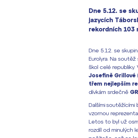
Dne 5.12. se sk
jazycích Tábors
rekordních 103 
Dne 5.12. se skupi
Eurolyra. Na soutěž 
škol celé republik
Josefině Grillové
třem nejlepším r
dívkám srdečně
GR
Dalšími soutěžícími 
vzornou reprezentac
Letos to byl už osm
rozdíl od minulých 