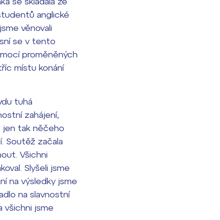
ka se skládala ze
studentů anglické
jsme věnovali
ásní se v tento
al emocí proměněných
tříc místu konání
vdu tuhá
ostní zahájení,
e jen tak něčeho
tí. Soutěž začala
out. Všichni
oval. Slyšeli jsme
ní na výsledky jsme
adlo na slavnostní
a všichni jsme