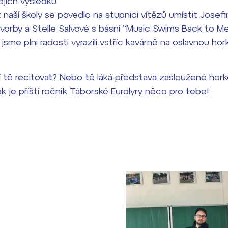
jejich výsledků.
naší školy se povedlo na stupnici vítězů umístit Josefin
tvorby a Stelle Salvové s básní “Music Swims Back to 
sme plni radosti vyrazili vstříc kavárně na oslavnou ho
.
í tě recitovat? Nebo tě láká představa zasloužené hor
k je příští ročník Táborské Eurolyry něco pro tebe!
dají
m ZŠ ČAG