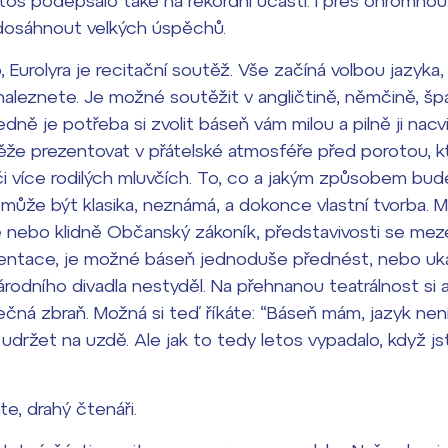
tos podepsalo také na rekordní účasti. I přes ohromnou
 dosáhnout velkých úspěchů.
, Eurolyra je recitační soutěž. Vše začíná volbou jazyka,
aleznete. Je možné soutěžit v angličtině, němčině, šp
dně je potřeba si zvolit báseň vám milou a pilně ji nacv
že prezentovat v přátelské atmosféře před porotou, kt
i více rodilých mluvčích. To, co a jakým způsobem bud
 může být klasika, neznámá, a dokonce vlastní tvorba. 
ně nebo klidně Občanský zákoník, představivosti se mez
ntace, je možné báseň jednoduše přednést, nebo uká
árodního divadla nestyděl. Na přehnanou teatrálnost si a
čná zbraň. Možná si teď říkáte: “Báseň mám, jazyk nen
 udržet na uzdě. Ale jak to tedy letos vypadalo, když js
te, drahý čtenáři.