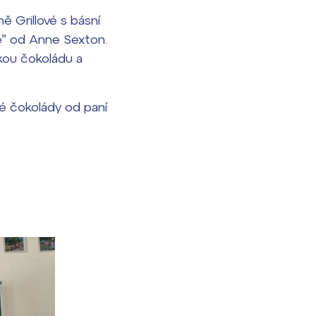
ě Grillové s básní
Me” od Anne Sexton.
rkou čokoládu a
ké čokolády od paní