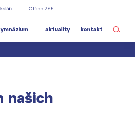
kaláři
Office 365
gymnázium
aktuality
kontakt
ané
h našich
lém!
ího roku