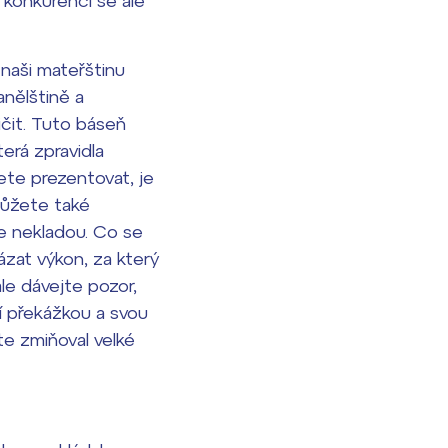
 konkurenci se ale
 naši mateřštinu
anělštině a
ičit. Tuto báseň
erá zpravidla
ete prezentovat, je
Můžete také
e nekladou. Co se
zat výkon, za který
le dávejte pozor,
í překážkou a svou
te zmiňoval velké