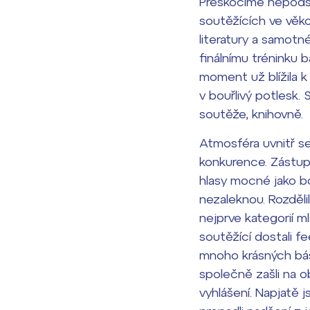
Přeskočíme nepodst
soutěžících ve věk
literatury a samotn
finálnímu tréninku b
moment už blížila k
v bouřlivý potlesk. 
soutěže, knihovně.
Atmosféra uvnitř se
konkurence. Zástupy
hlasy mocné jako bo
nezaleknou. Rozdělil
nejprve kategorií m
soutěžící dostali fe
mnoho krásných bás
společně zašli na o
vyhlášení. Napjatě 