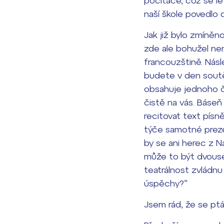
počítače, což se le
naší škole povedlo
Jak již bylo zmíněno
zde ale bohužel nen
francouzštině. Násle
budete v den soutě
obsahuje jednoho č
čistě na vás. Báseň
recitovat text pís
týče samotné preze
by se ani herec z N
může to být dvouse
teatrálnost zvládnu
úspěchy?”
Jsem rád, že se ptá