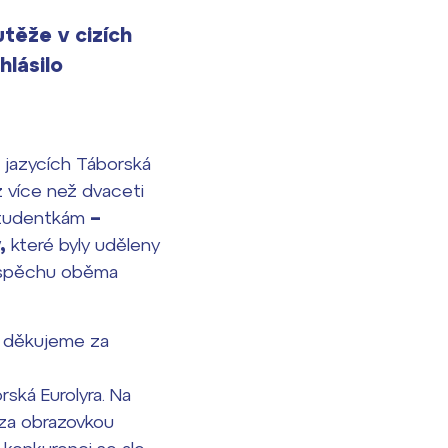
těže v cizích
hlásilo
 jazycích Táborská
z více než dvaceti
 studentkám
–
y,
které byly uděleny
úspěchu oběma
aké děkujeme za
ská Eurolyra. Na
e za obrazovkou