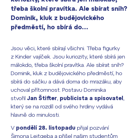
vyhledávání
Výsledky 1. kola přijímacího řízení
třeba školní pravítka. Ale sbírat sníh?
2026/2027
Dominik, kluk z budějovického
předměstí, ho sbírá do…
Bakaláři
Maturitní zkoušky
Europass
Jsou věci, které sbírají všichni. Třeba figurky
Office 365
z Kinder vajíček. Jsou kuriozity, které sbírá jen
FOCUSing
málokdo, třeba školní pravítka. Ale sbírat sníh?
Dominik, kluk z budějovického předměstí, ho
Zahraniční stipendia
sbírá do sáčku a dává doma do mrazáku, aby
uchoval přítomnost. Postavu Dominika
ČAG studentský
stvořil
Jan Štifter
,
publicista a spisovatel
,
Maturitní témata
který se na rozdíl od svého hrdiny vydává
hlavně do minulosti.
Pomoc! Mám problém!
V
pondělí 28. listopadu
přijal pozvání
Šimona Leitgeba a přišel našim studentům
Harmonogram školního roku