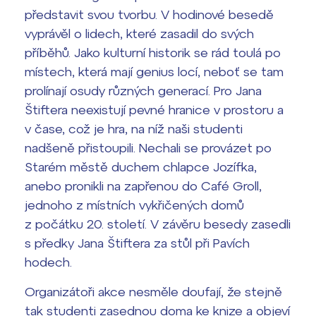
představit svou tvorbu. V hodinové besedě
Termíny maturit
vyprávěl o lidech, které zasadil do svých
příběhů. Jako kulturní historik se rád toulá po
místech, která mají genius locí, neboť se tam
prolínají osudy různých generací. Pro Jana
Štiftera neexistují pevné hranice v prostoru a
v čase, což je hra, na níž naši studenti
nadšeně přistoupili. Nechali se provázet po
Starém městě duchem chlapce Jozífka,
anebo pronikli na zapřenou do Café Groll,
jednoho z místních vykřičených domů
z počátku 20. století. V závěru besedy zasedli
s předky Jana Štiftera za stůl při Pavích
hodech.
Organizátoři akce nesměle doufají, že stejně
tak studenti zasednou doma ke knize a objeví