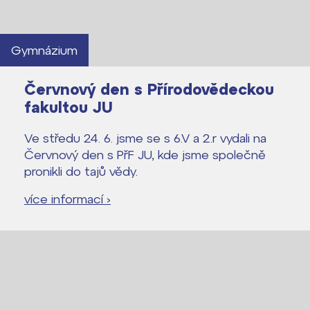
Gymnázium
Červnový den s Přírodovědeckou
fakultou JU
Ve středu 24. 6. jsme se s 6.V a 2.r vydali na
Červnový den s PřF JU, kde jsme společně
pronikli do tajů vědy.
více informací ›
Lidé často hledají
Proč se stát žákem ZŠ ČAG
Proč se stát studentem Gymnázia
Kontakt