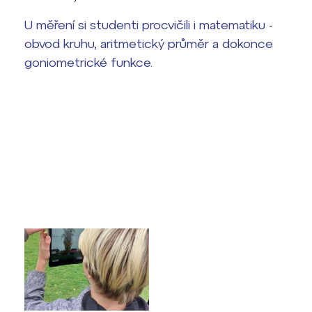
Harmonogram školního roku
U měření si studenti procvičili i matematiku -
Termíny maturit
obvod kruhu, aritmetický průměr a dokonce
goniometrické funkce.