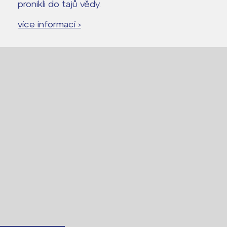
pronikli do tajů vědy.
více informací ›
Lidé často hledají
Proč se stát žákem ZŠ ČAG
Proč se stát studentem Gymnázia
Kontakt