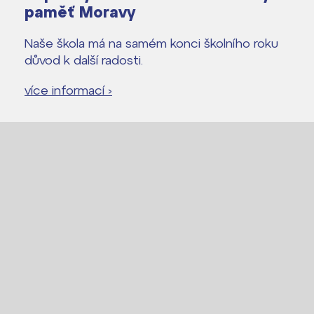
Proč se stát studentem Gymnázia
paměť Moravy
Kontakt
Naše škola má na samém konci školního roku
důvod k další radosti.
více informací ›