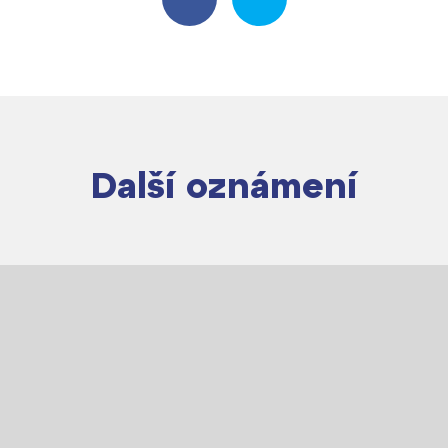
Harmonogram školního roku
Termíny maturit
Další oznámení