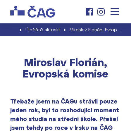
o škole
O nás
›
Úložiště aktualit
›
Miroslav Florián, Evropská komise
základní škola
Dny otevřených dveří
Proč se stát žákem ZŠ ČAG
Kariéra na ČAG
Miroslav Florián,
gymnázium
Školné pro ZŠ
Evropská komise
Klub absolventů
Proč studovat u nás
Zápis a jeho výsledky
aktuality
Dokumenty školy ›
Jak se stát studentem
Naši učitelé
Projekty ›
Třebaže jsem na ČAGu strávil pouze
Školné pro gymnázium
jeden rok, byl to rozhodující moment
kontakt
Informace pro rodiče prvňáčků
Harmonogram školního roku ›
mého studia na střední škole. Přešel
Přípravné kurzy a přijímací zkoušky
jsem tehdy po roce v Irsku na ČAG
Press kit ›
nanečisto