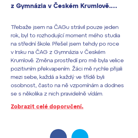
z Gymnázia v Českém Krumlově.…
vyhledávání
Výsledky 1. kola přijímacího řízení
2026/2027
Třebaže jsem na ČAGu strávil pouze jeden
Bakaláři
rok, byl to rozhodující moment mého studia
Maturitní zkoušky
na střední škole. Přešel jsem tehdy po roce
Europass
v Irsku na ČAG z Gymnázia v Českém
Krumlově. Změna prostředí pro mě byla velice
Office 365
FOCUSing
pozitivním překvapením. Žáci mě rychle přijali
mezi sebe, každá a každý ve třídě byli
Zahraniční stipendia
osobnost, často na ně vzpomínám a dodnes
se s několika z nich pravidelně vídám.
ČAG studentský
Zobrazit celé doporučení.
Maturitní témata
Pomoc! Mám problém!