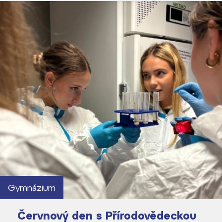
Lidé často hledají
Proč se stát žákem ZŠ ČAG
Proč se stát studentem Gymnázia
Kontakt
Gymnázium
Červnový den s Přírodovědeckou