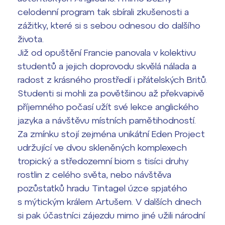
celodenní program tak sbírali zkušenosti a
Termíny maturit
zážitky, které si s sebou odnesou do dalšího
života.
Již od opuštění Francie panovala v kolektivu
studentů a jejich doprovodu skvělá nálada a
radost z krásného prostředí i přátelských Britů.
Studenti si mohli za povětšinou až překvapivě
příjemného počasí užít své lekce anglického
jazyka a návštěvu místních pamětihodností.
Za zmínku stojí zejména unikátní Eden Project
udržující ve dvou skleněných komplexech
tropický a středozemní biom s tisíci druhy
rostlin z celého světa, nebo návštěva
pozůstatků hradu Tintagel úzce spjatého
s mýtickým králem Artušem. V dalších dnech
si pak účastníci zájezdu mimo jiné užili národní