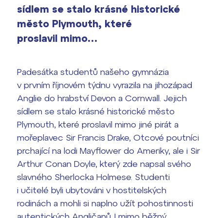
Výsledky 1. kola přijímacího řízení
sídlem se stalo krásné historické
2026/2027
město Plymouth, které
Bakaláři
proslavil mimo…
Maturitní zkoušky
Europass
Padesátka studentů našeho gymnázia
Office 365
v prvním říjnovém týdnu vyrazila na jihozápad
FOCUSing
Anglie do hrabství Devon a Cornwall. Jejich
Zahraniční stipendia
sídlem se stalo krásné historické město
Plymouth, které proslavil mimo jiné pirát a
ČAG studentský
mořeplavec Sir Francis Drake, Otcové poutníci
prchající na lodi Mayflower do Ameriky, ale i Sir
Maturitní témata
Arthur Conan Doyle, který zde napsal svého
slavného Sherlocka Holmese. Studenti
Pomoc! Mám problém!
i učitelé byli ubytováni v hostitelských
rodinách a mohli si naplno užít pohostinnosti
Harmonogram školního roku
autentických Angličanů. I mimo běžný