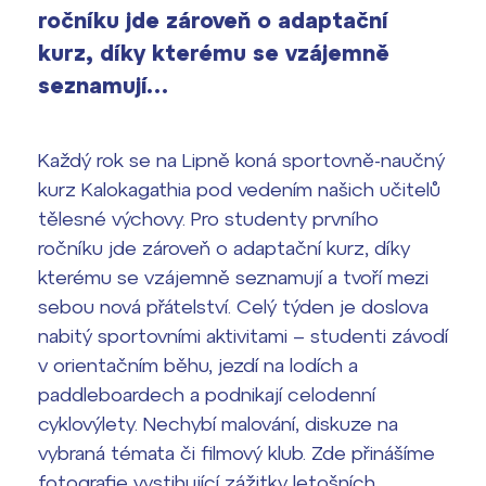
ročníku jde zároveň o adaptační
Výsledky 1. kola přijímacího řízení
2026/2027
kurz, díky kterému se vzájemně
seznamují…
Bakaláři
Maturitní zkoušky
Europass
Každý rok se na Lipně koná sportovně-naučný
kurz Kalokagathia pod vedením našich učitelů
Office 365
FOCUSing
tělesné výchovy. Pro studenty prvního
ročníku jde zároveň o adaptační kurz, díky
Zahraniční stipendia
kterému se vzájemně seznamují a tvoří mezi
sebou nová přátelství. Celý týden je doslova
ČAG studentský
nabitý sportovními aktivitami – studenti závodí
v orientačním běhu, jezdí na lodích a
Maturitní témata
paddleboardech a podnikají celodenní
Pomoc! Mám problém!
cyklovýlety. Nechybí malování, diskuze na
vybraná témata či filmový klub. Zde přinášíme
Harmonogram školního roku
fotografie vystihující zážitky letošních