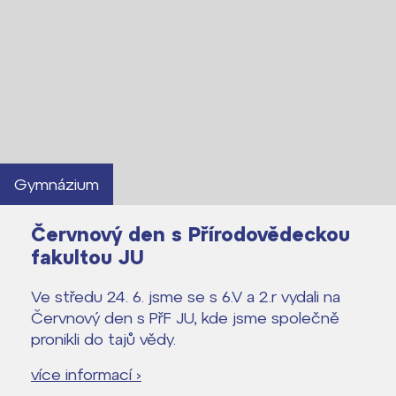
Gymnázium
Červnový den s Přírodovědeckou
fakultou JU
Ve středu 24. 6. jsme se s 6.V a 2.r vydali na
Červnový den s PřF JU, kde jsme společně
Lidé často hledají
pronikli do tajů vědy.
více informací ›
Proč se stát žákem ZŠ ČAG