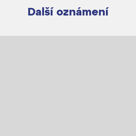
Další oznámení
Lidé často hledají
Proč se stát žákem ZŠ ČAG
Proč se stát studentem Gymnázia
Kontakt