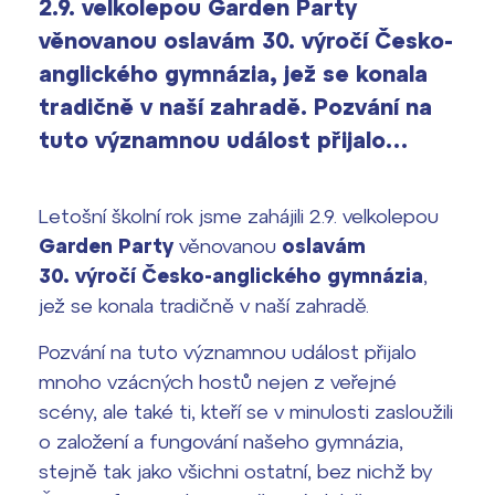
2.9. velkolepou Garden Party
2026/2027
věnovanou oslavám 30. výročí Česko-
Bakaláři
Maturitní zkoušky
anglického gymnázia, jež se konala
tradičně v naší zahradě. Pozvání na
Europass
tuto významnou událost přijalo…
Office 365
FOCUSing
Letošní školní rok jsme zahájili 2.9. velkolepou
Zahraniční stipendia
Garden Party
věnovanou
oslavám
30. výročí Česko-anglického gymnázia
,
ČAG studentský
jež se konala tradičně v naší zahradě.
Maturitní témata
Pozvání na tuto významnou událost přijalo
mnoho vzácných hostů nejen z veřejné
Pomoc! Mám problém!
scény, ale také ti, kteří se v minulosti zasloužili
o založení a fungování našeho gymnázia,
Harmonogram školního roku
stejně tak jako všichni ostatní, bez nichž by