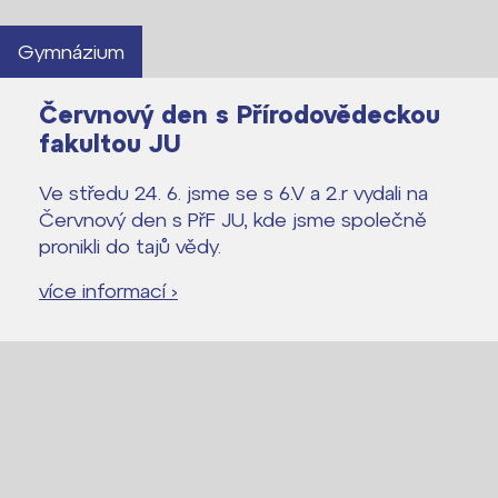
Gymnázium
Červnový den s Přírodovědeckou
fakultou JU
Ve středu 24. 6. jsme se s 6.V a 2.r vydali na
Červnový den s PřF JU, kde jsme společně
pronikli do tajů vědy.
více informací ›