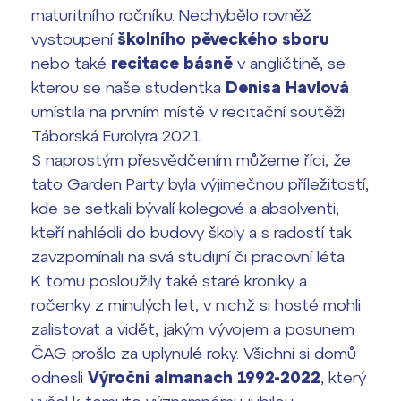
maturitního ročníku. Nechybělo rovněž
vystoupení
školního pěveckého sboru
nebo také
recitace básně
v angličtině, se
kterou se naše studentka
Denisa Havlová
umístila na prvním místě v recitační soutěži
Táborská Eurolyra 2021.
S naprostým přesvědčením můžeme říci, že
tato Garden Party byla výjimečnou příležitostí,
kde se setkali bývalí kolegové a absolventi,
kteří nahlédli do budovy školy a s radostí tak
zavzpomínali na svá studijní či pracovní léta.
K tomu posloužily také staré kroniky a
ročenky z minulých let, v nichž si hosté mohli
zalistovat a vidět, jakým vývojem a posunem
ČAG prošlo za uplynulé roky. Všichni si domů
odnesli
Výroční almanach 1992-2022
, který