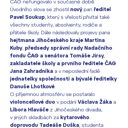
ČAG nefungovalo v současné době.
Termíny maturit
Úvodního slova se zhostil
nový
pan
ředitel
Pavel Soukup
, který s vřelostí přivítal také
všechny studenty, absolventy, rodiče a
přátele školy. Dále následovaly projevy pana
hejtmana Jihočeského kraje Martina
Kuby
,
předsedy správní rady Nadačního
fondu ČAG a senátora Tomáše Jirsy
,
zakladatele školy a prvního ředitele ČAG
Jana Zahradníka
a v neposlední řadě
jednatelky společnosti a bývalé ředitelky
Danuše Lhotkové
.
O příjemnou atmosféru se postaralo
violoncellové duo
v podání
Václava Žáka
a
Libora Hlaváče
z Jihočeského divadla,
v jiných skladbách za
kytarového
doprovodu Tadeáše Duška
, studenta