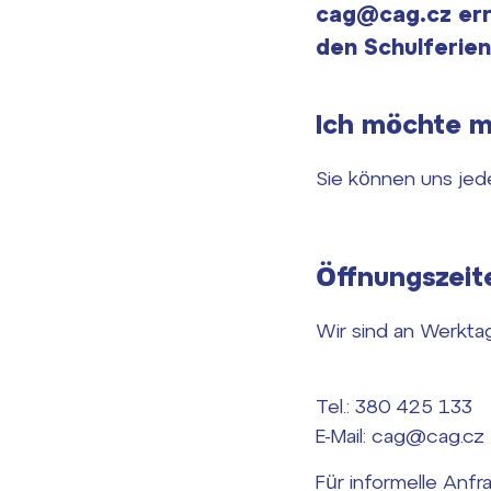
cag@cag.cz err
den Schulferien
Ich möchte m
Sie können uns jede
Öffnungszeit
Wir sind an Werktag
Tel.: 380 425 133
E-Mail: cag@cag.cz
Für informelle Anf