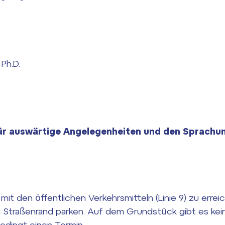
Ph.D.
 für auswärtige Angelegenheiten und den Sprachun
it den öffentlichen Verkehrsmitteln (Linie 9) zu errei
 Straßenrand parken. Auf dem Grundstück gibt es keine
edingt einen Termin.