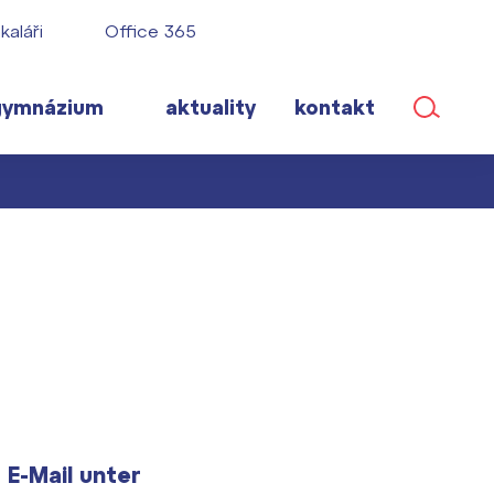
kaláři
Office 365
gymnázium
aktuality
kontakt
ané
lém!
ího roku
 E-Mail unter