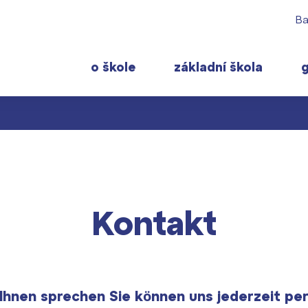
Ba
o škole
základní škola
 rodiče
Pro studenty
Často navštěvov
ty školy ›
 učitelé
Maturitní zkoušky
Maturitní témata
 ›
Kontakt
ormace pro rodiče prvňáčků
Europass
Pomoc! Mám prob
gram školního roku ›
FOCUSing
Harmonogram školn
Zahraniční stipendia
Termíny maturit
t ›
ČAG studentský
Ihnen sprechen Sie können uns jederzeit per