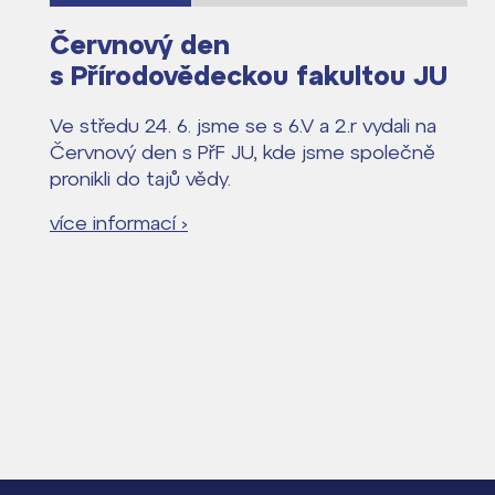
Červnový den
s Přírodovědeckou fakultou JU
Ve středu 24. 6. jsme se s 6.V a 2.r vydali na
Červnový den s PřF JU, kde jsme společně
pronikli do tajů vědy.
více informací ›