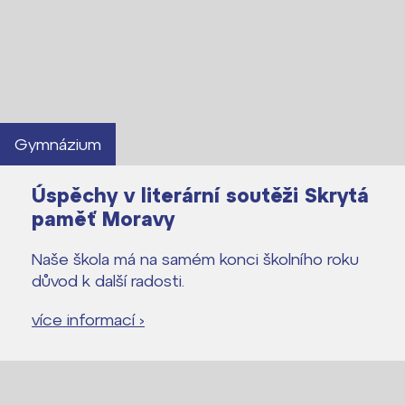
Lidé často hledají
Proč se stát žákem ZŠ ČAG
Proč se stát studentem Gymnázia
Kontakt
Gymnázium
Úspěchy v literární soutěži Skrytá
paměť Moravy
Naše škola má na samém konci školního roku
důvod k další radosti.
více informací ›