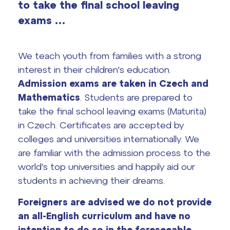
to take the final school leaving
vyhledávání
exams …
Výsledky 1. kola přijímacího řízení
2026/2027
Bakaláři
We teach youth from families with a strong
Maturitní zkoušky
interest in their children's education.
Europass
Admission exams are taken in Czech and
Mathematics
. Students are prepared to
Office 365
FOCUSing
take the final school leaving exams (Maturita)
in Czech. Certificates are accepted by
Zahraniční stipendia
colleges and universities internationally. We
are familiar with the admission process to the
ČAG studentský
world's top universities and happily aid our
students in achieving their dreams.
Maturitní témata
Foreigners are advised we do not provide
Pomoc! Mám problém!
an all-English curriculum and have no
intention to do so in the foreseeable