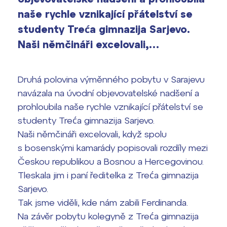
vyhledávání
Výsledky 1. kola přijímacího řízení
naše rychle vznikající přátelství se
2026/2027
studenty Treća gimnazija Sarjevo.
Naši němčináři excelovali,…
Bakaláři
Maturitní zkoušky
Europass
Druhá polovina výměnného pobytu v Sarajevu
Office 365
navázala na úvodní objevovatelské nadšení a
FOCUSing
prohloubila naše rychle vznikající přátelství se
studenty Treća gimnazija Sarjevo.
Zahraniční stipendia
Naši němčináři excelovali, když spolu
s bosenskými kamarády popisovali rozdíly mezi
ČAG studentský
Českou republikou a Bosnou a Hercegovinou.
Maturitní témata
Tleskala jim i paní ředitelka z Treća gimnazija
Sarjevo.
Pomoc! Mám problém!
Tak jsme viděli, kde nám zabili Ferdinanda.
Na závěr pobytu kolegyně z Treća gimnazija
Harmonogram školního roku