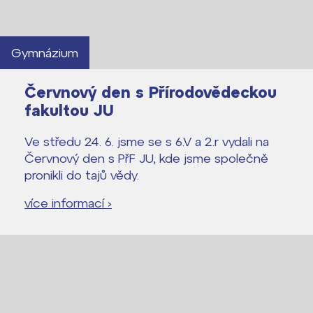
Gymnázium
Červnový den s Přírodovědeckou
fakultou JU
Ve středu 24. 6. jsme se s 6.V a 2.r vydali na
Červnový den s PřF JU, kde jsme společně
pronikli do tajů vědy.
více informací ›
Lidé často hledají
Proč se stát žákem ZŠ ČAG
Proč se stát studentem Gymnázia
Kontakt