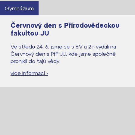
Gymnázium
Lidé často hledají
Červnový den s Přírodovědeckou
fakultou JU
Proč se stát žákem ZŠ ČAG
Proč se stát studentem Gymnázia
Ve středu 24. 6. jsme se s 6.V a 2.r vydali na
Kontakt
Červnový den s PřF JU, kde jsme společně
pronikli do tajů vědy.
více informací ›