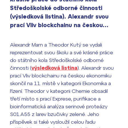
Výsledky 1. kola přijímacího řízení
Středoškolské odborné činnosti
2026/2027
(výsledková listina). Alexandr svou
Bakaláři
prací Vliv blockchainu na českou…
Maturitní zkoušky
Europass
Alexandr Marn a Theodor Kutý se vydali
Office 365
reprezentovat svou školu a své krásné práce
FOCUSing
do státního kola Středoškolské odborné
Zahraniční stipendia
činnosti (
výsledková listina
). Alexandr svou
prací
Vliv blockchainu na českou ekonomiku
ČAG studentský
skončil na 11. místě v kategorii Ekonomika a
řízení. Theodor v kategorii Chemie obsadil
Maturitní témata
třetí místo s prací
Exprese, purifikace a
bioinformatická analýza serinové proteázy
Pomoc! Mám problém!
S01.A55 z larev bzučivky zelené
. Jeho
příspěvek si také vysloužil celou řadu
Harmonogram školního roku