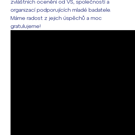
zvláštních ocenění od VŠ, společností a
organizací podporujících mladé badatele.
Termíny maturit
Máme radost z jejich úspěchů a moc
gratulujeme!