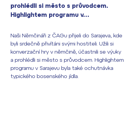
vyhledávání
prohlédli si město s průvodcem.
Výsledky 1. kola přijímacího řízení
Highlightem programu v…
2026/2027
Bakaláři
Maturitní zkoušky
Naši Němčináři z ČAGu přijeli do Sarajeva, kde
byli srdečně přivítáni svými hostiteli. Užili si
Europass
konverzační hry v němčině, účastnili se výuky
Office 365
a prohlédli si město s průvodcem. Highlightem
FOCUSing
programu v Sarajevu byla také ochutnávka
typického bosenského jídla.
Zahraniční stipendia
ČAG studentský
Maturitní témata
Pomoc! Mám problém!