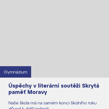
Lidé často hledají
Proč se stát žákem ZŠ ČAG
Proč se stát studentem Gymnázia
Kontakt
Gymnázium
Úspěchy v literární soutěži Skrytá
paměť Moravy
Naše škola má na samém konci školního roku
důvod k další radosti.