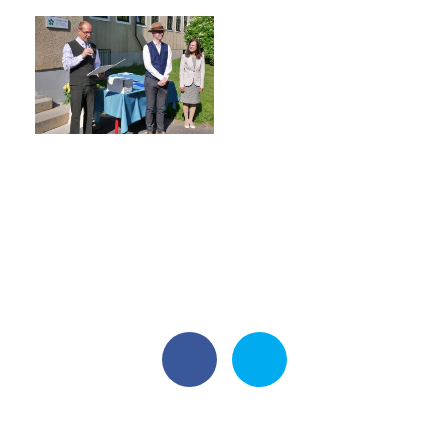
Harmonogram školního roku
Termíny maturit