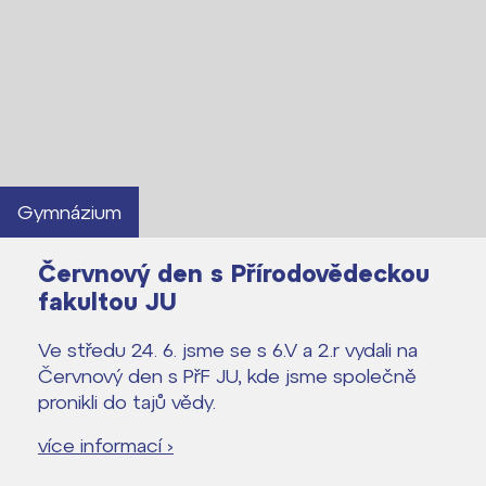
Lidé často hledají
Gymnázium
Proč se stát žákem ZŠ ČAG
Proč se stát studentem Gymnázia
Červnový den s Přírodovědeckou
Kontakt
fakultou JU
Ve středu 24. 6. jsme se s 6.V a 2.r vydali na
Červnový den s PřF JU, kde jsme společně
pronikli do tajů vědy.
více informací ›