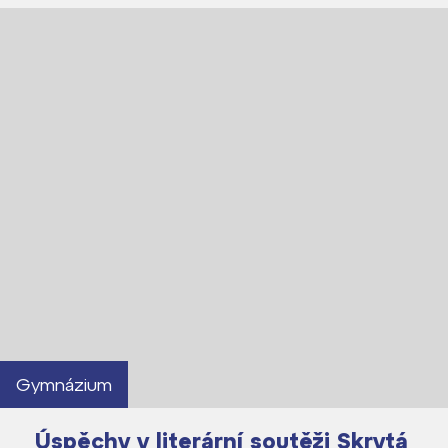
Gymnázium
Úspěchy v literární soutěži Skrytá