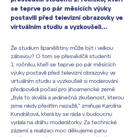
Výsledky 1. kola přijímacího řízení
se teprve po pár měsících výuky
2026/2027
postavili před televizní obrazovky ve
Bakaláři
Maturitní zkoušky
virtuálním studiu a vyzkoušeli…
Europass
Že studium španělštiny může být i velkou
Office 365
FOCUSing
zábavou? O tom se přesvědčili studenti
1. ročníku, kteří se teprve po pár měsících
Zahraniční stipendia
výuky postavili před televizní obrazovky ve
virtuálním studiu a vyzkoušeli si moderování
ČAG studentský
předpovědi počasí pro jihoamerické země.
„Byla to skvělá a jedinečná zkušenost, kterou
Maturitní témata
jsme nikdy předtím nezažili,“ zmiňuje Karolína
Kundrátová, která by se ráda v budoucnu
Pomoc! Mám problém!
vydala na dráhu moderátorky. Za technické
zázemí a realizaci moc děkujeme panu
Harmonogram školního roku