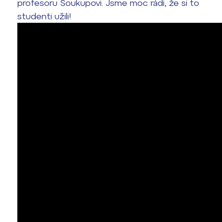
profesoru Soukupovi. Jsme moc rádi, že si to
Termíny maturit
studenti užili!