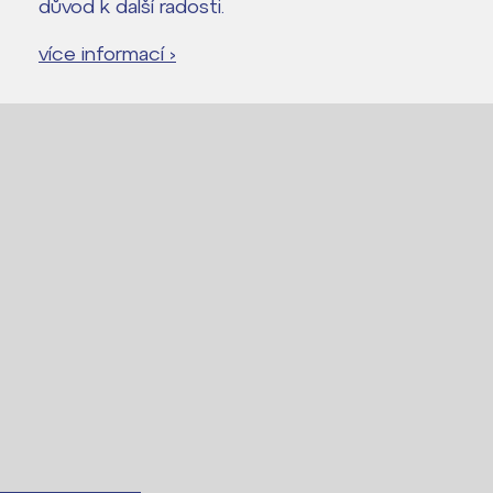
důvod k další radosti.
více informací ›