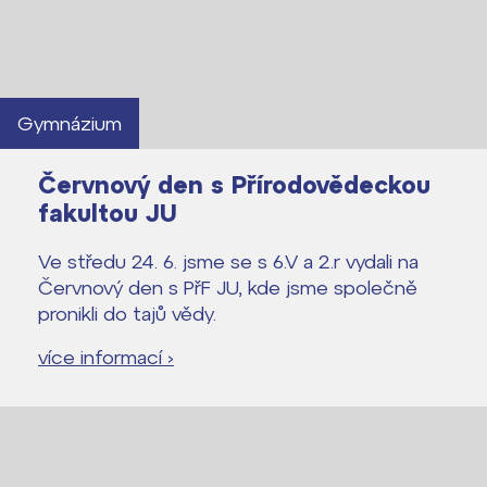
Gymnázium
Červnový den s Přírodovědeckou
fakultou JU
Ve středu 24. 6. jsme se s 6.V a 2.r vydali na
Červnový den s PřF JU, kde jsme společně
pronikli do tajů vědy.
více informací ›
Lidé často hledají
Proč se stát žákem ZŠ ČAG
Proč se stát studentem Gymnázia