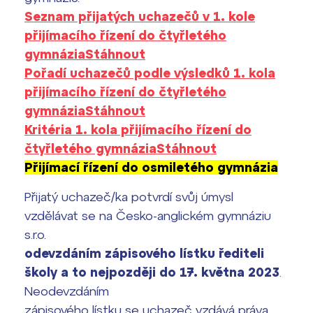
Seznam přijatých uchazečů v 1. kole
Termíny maturit
přijímacího řízení do čtyřletého
gymnázia
Stáhnout
Pořadí uchazečů podle výsledků 1. kola
přijímacího řízení do čtyřletého
gymnázia
Stáhnout
Kritéria 1. kola přijímacího řízení do
čtyřletého gymnázia
Stáhnout
Přijímací řízení do osmiletého gymnázia
Přijatý uchazeč/ka potvrdí svůj úmysl
vzdělávat se na Česko-anglickém gymnáziu
s.r.o.
odevzdáním zápisového lístku řediteli
školy a to nejpozději do 17. května 2023
.
Neodevzdáním
zápisového lístku se uchazeč vzdává práva