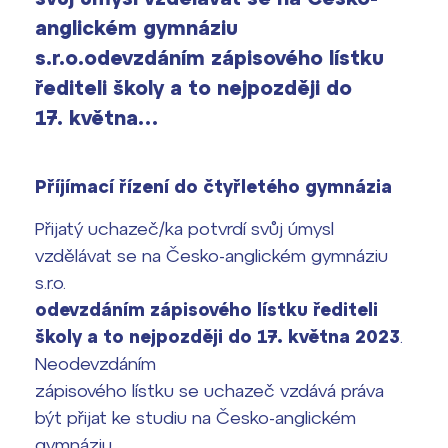
vyhledávání
Výsledky 1. kola přijímacího řízení
anglickém gymnáziu
2026/2027
s.r.o.odevzdáním zápisového lístku
řediteli školy a to nejpozději do
Bakaláři
Maturitní zkoušky
17. května…
Europass
Office 365
Příjímací řízení do čtyřletého gymnázia
FOCUSing
Přijatý uchazeč/ka potvrdí svůj úmysl
Zahraniční stipendia
vzdělávat se na Česko-anglickém gymnáziu
s.r.o.
ČAG studentský
odevzdáním zápisového lístku řediteli
školy a to nejpozději do 17. května 2023
.
Maturitní témata
Neodevzdáním
zápisového lístku se uchazeč vzdává práva
Pomoc! Mám problém!
být přijat ke studiu na Česko-anglickém
Harmonogram školního roku
gymnáziu.